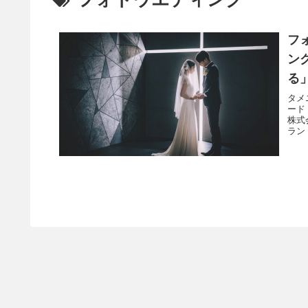
フ
ン
る
タメ
ード
株式
ランド