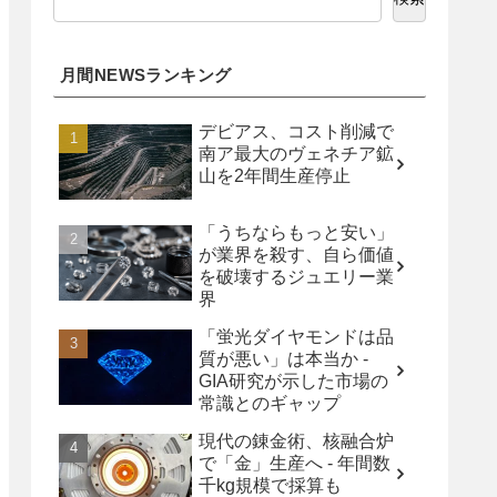
月間NEWSランキング
デビアス、コスト削減で
南ア最大のヴェネチア鉱
山を2年間生産停止
「うちならもっと安い」
が業界を殺す、自ら価値
を破壊するジュエリー業
界
「蛍光ダイヤモンドは品
質が悪い」は本当か -
GIA研究が示した市場の
常識とのギャップ
現代の錬金術、核融合炉
で「金」生産へ - 年間数
千kg規模で採算も