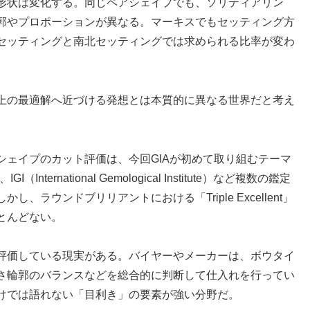
形状は変化する。同じペアシェイプでも、ソリティアリン
郭やプロポーションが異なる。マーキスでもセッティング方
セッティングと南北セッティングでは求められる比率が変わ
上の最適解へ近づける発想とは本質的に異なる世界だと考え
シェイプのカット評価は、今回GIAが初めて取り組むテーマ
（International Gemological Institute）など複数の鑑定
ラウンドブリリアントにおける「Triple Excellent」
とんどない。
評価している現実がある。バイヤーやメーカーは、ボウタイ
さ輪郭のバランスなどを総合的に判断して仕入れを行ってい
けでは語れない「目利き」の要素が強い分野だ。