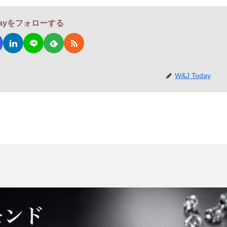
odayをフォローする
W&J Today