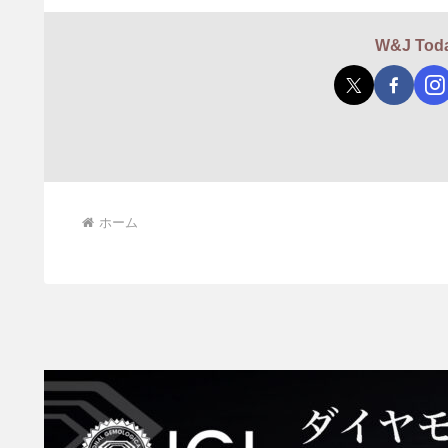
W&J T
ホーム