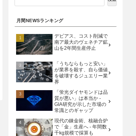
月間NEWSランキング
デビアス、コスト削減で
南ア最大のヴェネチア鉱
山を2年間生産停止
「うちならもっと安い」
が業界を殺す、自ら価値
を破壊するジュエリー業
界
「蛍光ダイヤモンドは品
質が悪い」は本当か -
GIA研究が示した市場の
常識とのギャップ
現代の錬金術、核融合炉
で「金」生産へ - 年間数
千kg規模で採算も