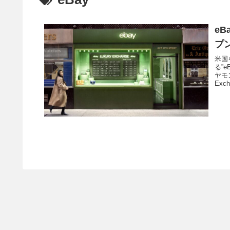
e
プ
米国
る”
ヤモ
Exch