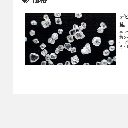
デ
施
デビ
格を
ct
きく