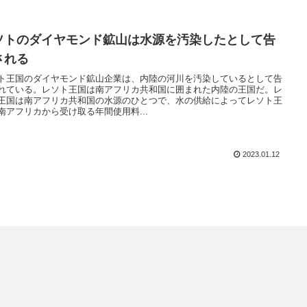
ソトのダイヤモンド鉱山は水源を汚染したとして告
される
ト王国のダイヤモンド鉱山企業は、内陸の河川を汚染しているとして告
れている。レソト王国は南アフリカ共和国に囲まれた内陸の王国だ。レ
王国は南アフリカ共和国の水源のひとつで、水の供給によってレソト王
南アフリカから受け取る年間使用料...
2023.01.12