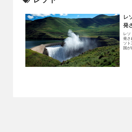
レ
発
レソ
発さ
ソト
国が