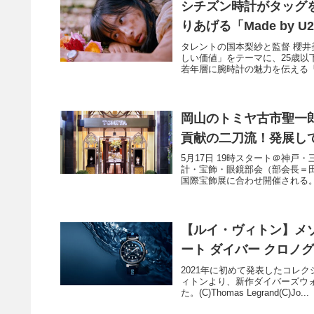
シチズン時計がタッグを
りあげる「Made by U25
タレントの国本梨紗と監督 櫻井
しい価値」をテーマに、25歳
若年層に腕時計の魅力を伝える「Made
岡山のトミヤ古市聖一
貢献の二刀流！発展し
5月17日 19時スタート＠神
計・宝飾・眼鏡部会（部会長＝田
国際宝飾展に合わせ開催される。
【ルイ・ヴィトン】メ
ート ダイバー クロノ
2021年に初めて発表したコレ
ィトンより、新作ダイバーズウォ
た。(C)Thomas Legrand(C)Jo...