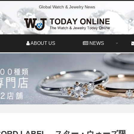
Global Watch & Jewelry News
ABOUT US
NEWS
RD LABEL – スター・ウォーズ限