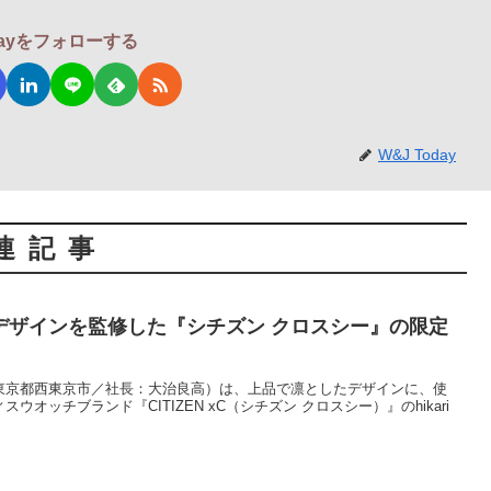
odayをフォローする
W&J Today
連記事
デザインを監修した『シチズン クロスシー』の限定
東京都西東京市／社長：大治良高）は、上品で凛としたデザインに、使
オッチブランド『CITIZEN xC（シチズン クロスシー）』のhikari