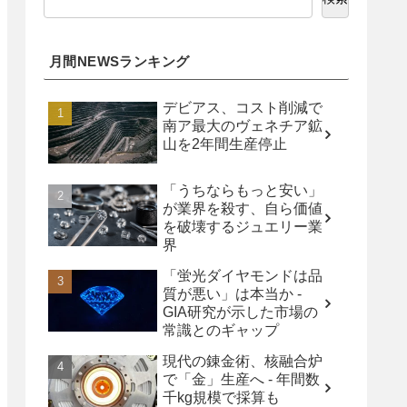
月間NEWSランキング
デビアス、コスト削減で
南ア最大のヴェネチア鉱
山を2年間生産停止
「うちならもっと安い」
が業界を殺す、自ら価値
を破壊するジュエリー業
界
「蛍光ダイヤモンドは品
質が悪い」は本当か -
GIA研究が示した市場の
常識とのギャップ
現代の錬金術、核融合炉
で「金」生産へ - 年間数
千kg規模で採算も