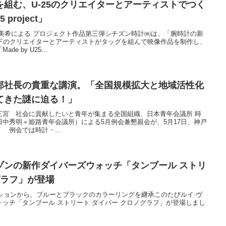
組む、U-25のクリエイターとアーティストでつく
 project」
美希による プロジェクト作品第三弾シチズン時計㈱は、「腕時計の新
以下のクリエイターとアーティストがタッグを組んで映像作品を制作し、
 by U25...
郎社長の貴重な講演。「全国規模拡大と地域活性化
てきた謎に迫る！」
戸・三宮 社会に貢献したいと青年が集まる全国組織、日本青年会議所 時
中秀明＝姫路青年会議所）による5月例会兼懇親会が、5月17日、神戸
 例会では時計・...
ゾンの新作ダイバーズウォッチ「タンブール ストリ
グラフ」が登場
クションから、ブルーとブラックのカラーリングを継承このたびルイ·ヴ
ッチ「タンブール ストリート ダイバー クロノグラフ」が登場しまし