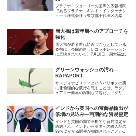
プラチナ・ジュエリーの国際的広報機関
であるプラチナ・ギルド・インターナシ
ョナル株式会社（東京都千代田区内幸
町 代表取締役社長：ハンキンソン尚
子）が、国内のリーディングジュエリー
ブランド 4 社と共同するプラチナ・ジュ
周大福は若年層へのアプローチを
エリーブランド「プラチナ...
強化
周大福が若者世代に近づこうとしている
姿勢は、今回の新しいコラボレーション
に反映されている。7月10日、周大福は飲
料ブランドである喜茶とコラボレーショ
ンし、「一大桶黄金桃」と「多肉黄金
桃」というドリンクを正式発売した。こ
グリーンウォッシュの汚れ –
の発表の一週間前にはこ...
RAPAPORT
サスティナビリティというハリボテの裏
に非倫理的な慣行を隠すことは、ラグジ
ュアリー業界の深刻な問題だ。『グリー
ンウォッシュ』とは、企業等が、実態を
伴わないのに環境や社会に配慮した取組
をしているように見せかけること、また
インドから英国への宝飾品輸出が
は取り組みが不十分なのに...
倍増の見込み―画期的な貿易協定
インドと英国の間で画期的な貿易協定が
締結され、インドから英国への輸入品の
99％にかかる関税が撤廃されることが決