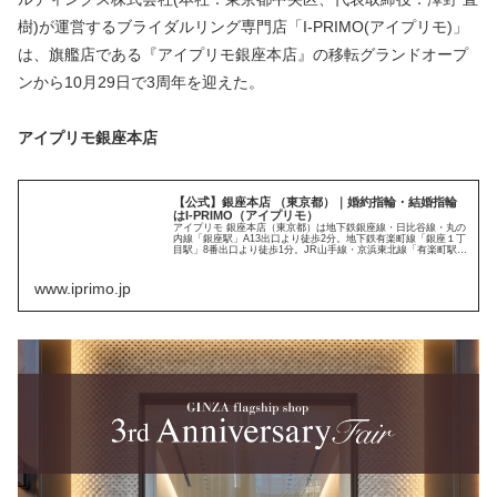
樹)が運営するブライダルリング専門店「I-PRIMO(アイプリモ)」
は、旗艦店である『アイプリモ銀座本店』の移転グランドオープ
ンから10月29日で3周年を迎えた。
アイプリモ銀座本店
【公式】銀座本店 （東京都）｜婚約指輪・結婚指輪
はI-PRIMO（アイプリモ）
アイプリモ 銀座本店（東京都）は地下鉄銀座線・日比谷線・丸の
内線「銀座駅」A13出口より徒歩2分。地下鉄有楽町線「銀座１丁
目駅」8番出口より徒歩1分。JR山手線・京浜東北線「有楽町駅」
中央改札より徒歩5分。。銀座三越より徒歩3分。銀座松屋よ...
www.iprimo.jp