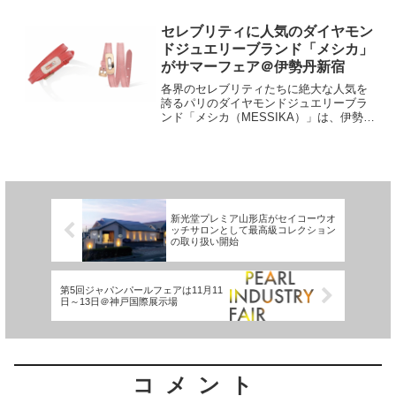
まった。この協定により、インドの宝飾
品業界には大きな利益がもたらされるこ
とが期待されている。この結果、宝石や
セレブリティに人気のダイヤモン
ジュエリーの輸出は今後...
ドジュエリーブランド「メシカ」
がサマーフェア＠伊勢丹新宿
各界のセレブリティたちに絶大な人気を
誇るパリのダイヤモンドジュエリーブラ
ンド「メシカ（MESSIKA）」は、伊勢丹
新宿店にて、7月17日～8月6日まで期間限
定のサマーブレスレットフェアを開催す
る。メシカを象徴するアイコニックなム
ーヴモチーフ...
新光堂プレミア山形店がセイコーウオ
ッチサロンとして最高級コレクション
の取り扱い開始
第5回ジャパンパールフェアは11月11
日～13日＠神戸国際展示場
コメント