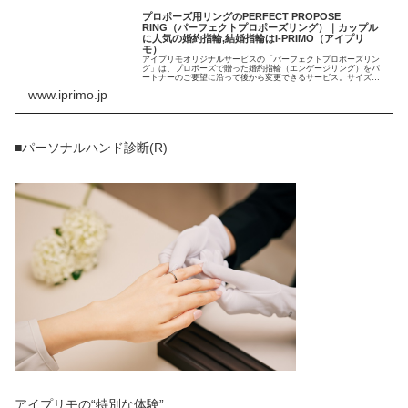
プロポーズ用リングのPERFECT PROPOSE
RING（パーフェクトプロポーズリング）｜カップル
に人気の婚約指輪,結婚指輪はI-PRIMO（アイプリ
モ）
アイプリモオリジナルサービスの「パーフェクトプロポーズリン
グ」は、プロポーズで贈った婚約指輪（エンゲージリング）をパ
ートナーのご要望に沿って後から変更できるサービス。サイズ調
節はもちろん、違うデザインのリングやネックレスに変更が可能
www.iprimo.jp
です。
■パーソナルハンド診断(R)
アイプリモの“特別な体験”