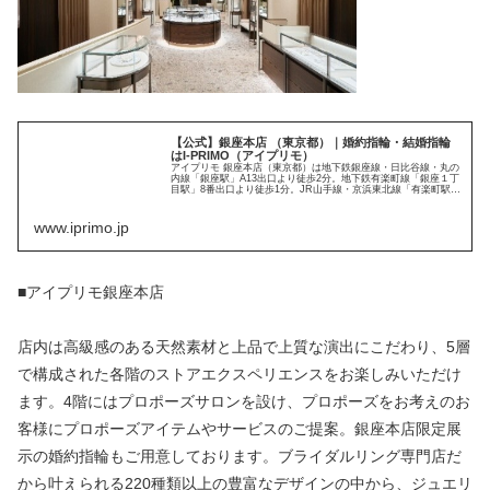
【公式】銀座本店 （東京都）｜婚約指輪・結婚指輪
はI-PRIMO（アイプリモ）
アイプリモ 銀座本店（東京都）は地下鉄銀座線・日比谷線・丸の
内線「銀座駅」A13出口より徒歩2分。地下鉄有楽町線「銀座１丁
目駅」8番出口より徒歩1分。JR山手線・京浜東北線「有楽町駅」
中央改札より徒歩5分。。銀座三越より徒歩3分。銀座松屋よ...
www.iprimo.jp
■アイプリモ銀座本店
店内は高級感のある天然素材と上品で上質な演出にこだわり、5層
で構成された各階のストアエクスペリエンスをお楽しみいただけ
ます。4階にはプロポーズサロンを設け、プロポーズをお考えのお
客様にプロポーズアイテムやサービスのご提案。銀座本店限定展
示の婚約指輪もご用意しております。ブライダルリング専門店だ
から叶えられる220種類以上の豊富なデザインの中から、ジュエリ