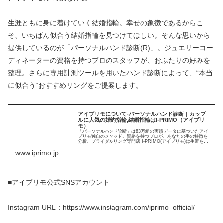
生涯ともに身に着けていく結婚指輪。幸せの象徴であるからこ
そ、いちばん似合う結婚指輪を見つけてほしい。そんな思いから
提供しているのが「パーソナルハンド診断(R)」。ジュエリーコー
ディネーターの資格を持つプロのスタッフが、おふたりの好みを
整理。さらに専用計測ツールを用いたハンド診断によって、“本当
に似合う“おすすめリングをご提案します。
アイプリモについて-パーソナルハンド診断｜カップ
ルに人気の婚約指輪,結婚指輪はI-PRIMO（アイプリ
モ）
「パーソナルハンド診断」は83万組の実績データに基づいたアイ
プリモ独自のメソッド。資格を持つプロが、あなたの手の特徴を
分析。ブライダルリング専門店 I-PRIMO(アイプリモ)は生涯を通
じて価値あるリングをご提案いたします。
www.iprimo.jp
■アイプリモ公式SNSアカウント
Instagram URL：https://www.instagram.com/iprimo_official/