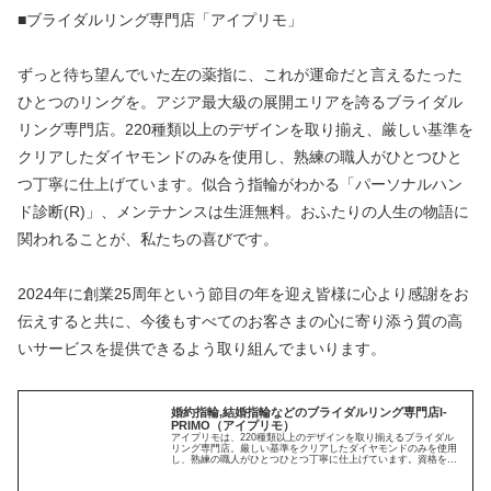
■ブライダルリング専門店「アイプリモ」
ずっと待ち望んでいた左の薬指に、これが運命だと言えるたった
ひとつのリングを。アジア最大級の展開エリアを誇るブライダル
リング専門店。220種類以上のデザインを取り揃え、厳しい基準を
クリアしたダイヤモンドのみを使用し、熟練の職人がひとつひと
つ丁寧に仕上げています。似合う指輪がわかる「パーソナルハン
ド診断(R)」、メンテナンスは生涯無料。おふたりの人生の物語に
関われることが、私たちの喜びです。
2024年に創業25周年という節目の年を迎え皆様に心より感謝をお
伝えすると共に、今後もすべてのお客さまの心に寄り添う質の高
いサービスを提供できるよう取り組んでまいります。
婚約指輪,結婚指輪などのブライダルリング専門店I-
PRIMO（アイプリモ）
アイプリモは、220種類以上のデザインを取り揃えるブライダル
リング専門店。厳しい基準をクリアしたダイヤモンドのみを使用
し、熟練の職人がひとつひとつ丁寧に仕上げています。資格を持
ったプロフェッショナルがリング選びをサポート、一生後悔しな
い品質...