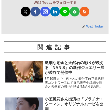
W&J Todayをフォローする
W&J Today
関連記事
繊細な彫金と天然石の彩りが映え
る「NANIS」の新作ジュエリー展
が渋谷で開催中
5月10日まで、代々木の時計宝飾正規代理
店コントワーヌにて展示販売中繊細な彫
金と天然石の彩りが映えるNANISの世界
観を、代々木の正規取扱店コントワーヌ
にて期間限定でご紹介。春夏の装いに寄
り添う上質ジュエリーが揃い、実際に手
小芝風花さん出演の「プラチナ・
に取りながらその...
ウーマン」オリジナルムービを公
開