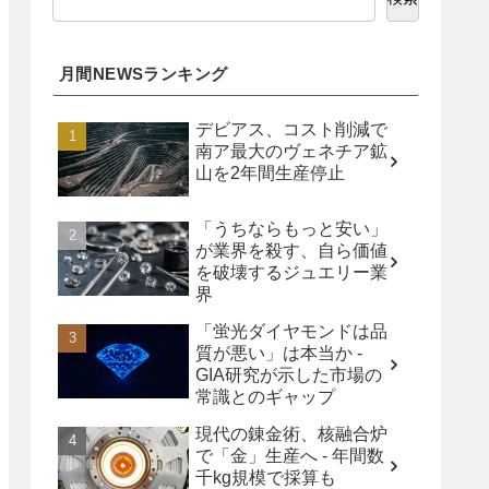
月間NEWSランキング
デビアス、コスト削減で
南ア最大のヴェネチア鉱
山を2年間生産停止
「うちならもっと安い」
が業界を殺す、自ら価値
を破壊するジュエリー業
界
「蛍光ダイヤモンドは品
質が悪い」は本当か -
GIA研究が示した市場の
常識とのギャップ
現代の錬金術、核融合炉
で「金」生産へ - 年間数
千kg規模で採算も