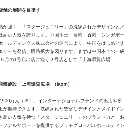
店舗の展開を目指す
感が強く、「スタージュエリー」の洗練されたデザインとメ
は高い人気を誇ります。中国本土・台湾・香港・シンガポー
ホールディングス株式会社の運営により、中国をはじめとす
エリーを発信、販路拡大を図ります。まずは中国本土の一級
3年５月の1号店出店に続く２号店として「上海環貿広場
業施設「上海環貿広場 （iapm）」
,500万人（※）。インターナショナルブランドの出店や所
上が期待できます。洗練された豊富なデザインとメイドイン
も高い人気を持つ「スタージュエリー」のブランド力と、お
ーソナルサポートを提供するプリモグローバルホールディン