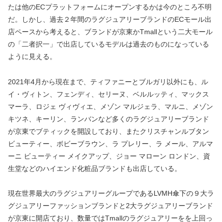
たは他のECプラットフォームにオープンするかは今のところ不明
だ。しかし、過去２年間のラグジュアリーブランドのECモール出
店ペースから考えると、ブランドが京東かTmallという二大モール
の「二者択一」で出店しているモデルは過去のものになっている
ように見える。
2021年4月から現在まで、ティファニーとブルガリ以外にも、ル
イ・ヴィトン、フェンディ、セリーヌ、ベルルッティ、マックス
マーラ、ロジェ ヴィヴィエ、メゾン マルジェラ、マルニ、メゾン
キツネ、キーリン、ランバンなど多くのラグジュアリーブランド
が京東でブティックを開設しており、またクリスチャンルブタン
ビューティー、ボビーブラウン、ラ プレリー、ラ メール、アルマ
ーニ ビューティー メイクアップ、ジョー マローン ロンドン、資
生堂などのハイエンド化粧品ブランドも出店している。
現在世界最大のラグジュアリーグループであるLVMH傘下の９大ラ
グジュアリーファッションブランドと2大ラグジュアリーブランド
が京東に開店ており、数量ではTmallのラグジュアリーをを上回っ