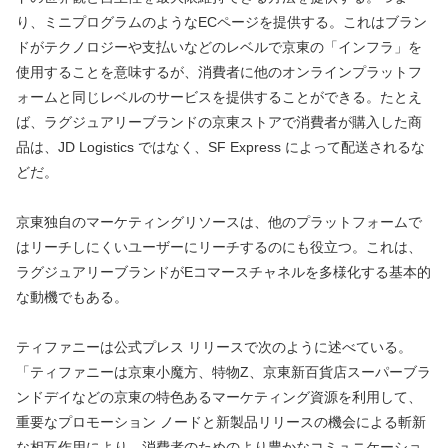
り、ミニプログラムのようなECページを提供する。これはブラン
ドがテクノロジーや支払いなどのレベルで京東の「インフラ」を
使用することを意味するが、消費者に他のオンラインプラットフ
ォームと同じレベルのサービスを提供することができる。たとえ
ば、ラグジュアリーブランドの京東ストアで消費者が購入した商
品は、JD Logistics ではなく、SF Express によって配送されるな
どだ。
京東独自のマーケティングリソースは、他のプラットフォームで
はリーチしにくいユーザーにリーチするのにも役立つ。これは、
ラグジュアリーブランドがEコマースチャネルを多様化する基本的
な動機でもある。
ティファニーは公式プレス リリースで次のように述べている。
「ティファニーは京東小魔方、特物Z、京東新百貨店スーパーブラ
ンドデイなどの京東の特色あるマーケティング資源を利用して、
重要なプロモーション ノードと新製品リリースの機会による斬新
な相互作用により、消費者のためのより豊かなコミュニケーショ