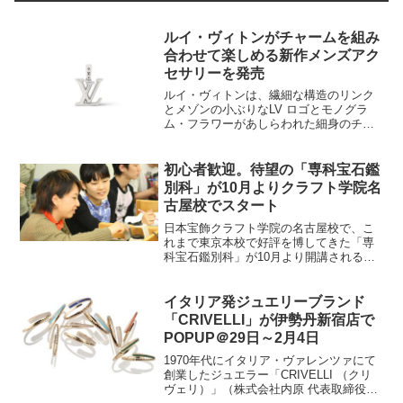
ルイ・ヴィトンがチャームを組み
合わせて楽しめる新作メンズアク
セサリーを発売
ルイ・ヴィトンは、繊細な構造のリンク
とメゾンの小ぶりなLV ロゴとモノグラ
ム・フラワーがあしらわれた細身のチェ
ーンネックレスと、お好みのチャームを
自由に組み合わせて楽しめる、陽気で遊
び心溢れる新作メンズアクセサリーを発
初心者歓迎。待望の「専科宝石鑑
売しました。「チェーン...
別科」が10月よりクラフト学院名
古屋校でスタート
日本宝飾クラフト学院の名古屋校で、こ
れまで東京本校で好評を博してきた「専
科宝石鑑別科」が10月より開講されるこ
とが発表され、入学受付が開始され
た。 同科は、週1回6カ月の通学コース
で、宝石の仕入れや販売で必要となる知
イタリア発ジュエリーブランド
識と鑑別実技を身につける...
「CRIVELLI」が伊勢丹新宿店で
POPUP＠29日～2月4日
1970年代にイタリア・ヴァレンツァにて
創業したジュエラー「CRIVELLI （クリ
ヴェリ）」（株式会社内原 代表取締役社