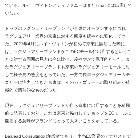
ている。ルイ・ヴィトンとティファニーはまだTmallには出店して
いない。
トップのラグジュアリーブランドが京東にオープンするにつれ、
ラグジュアリー業界の京東に対する態度も緩やかに変化してき
た。2021年4月にルイ・ヴィトンが初めて京東に開店した際に
は、ラグジュアリーブランドがこのECモールに出店するというこ
とに対する周囲の見方は今に比べ、冷ややかで保守的だった。ま
たラグジュアリーーブランドも京東のラグジュアリーモールに対
して様子見の態度をとっていた。一方で長年ラグジュアリーカテ
ゴリーに注力してきた京東は、そのカテゴリーへの取り組みが積
極的で情熱的なものだった。
現在、ラグジュアリーブランドが自ら京東に出店することを積極
的に発表しており、これは京東と協力してショップをECモールに
開店する意味がブランドにとって大きいことを示している。
Bealead Consultingの創設者であり、小売EC業界のアナリストで