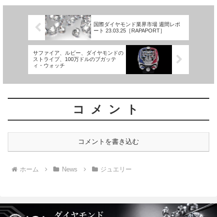
て、成...
国際ダイヤモンド業界市場 週間レポ
ート 23.03.25［RAPAPORT］
サファイア、ルビー、ダイヤモンドの
ストライプ、100万ドルのブガッテ
ィ・ウォッチ
コメント
コメントを書き込む
ホーム
News
ジュエリー