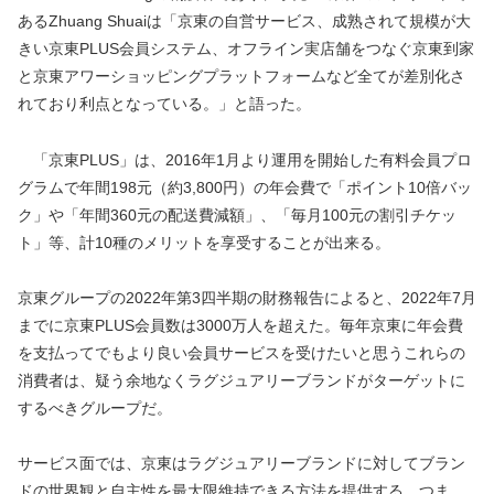
あるZhuang Shuaiは「京東の自営サービス、成熟されて規模が大
きい京東PLUS会員システム、オフライン実店舗をつなぐ京東到家
と京東アワーショッピングプラットフォームなど全てが差別化さ
れており利点となっている。」と語った。
「京東PLUS」は、2016年1月より運用を開始した有料会員プロ
グラムで年間198元（約3,800円）の年会費で「ポイント10倍バッ
ク」や「年間360元の配送費減額」、「毎月100元の割引チケッ
ト」等、計10種のメリットを享受することが出来る。
京東グループの2022年第3四半期の財務報告によると、2022年7月
までに京東PLUS会員数は3000万人を超えた。毎年京東に年会費
を支払ってでもより良い会員サービスを受けたいと思うこれらの
消費者は、疑う余地なくラグジュアリーブランドがターゲットに
するべきグループだ。
サービス面では、京東はラグジュアリーブランドに対してブラン
ドの世界観と自主性を最大限維持できる方法を提供する。つま