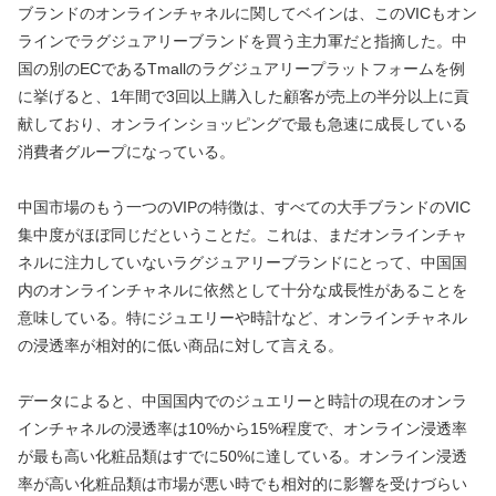
ブランドのオンラインチャネルに関してベインは、このVICもオン
ラインでラグジュアリーブランドを買う主力軍だと指摘した。中
国の別のECであるTmallのラグジュアリープラットフォームを例
に挙げると、1年間で3回以上購入した顧客が売上の半分以上に貢
献しており、オンラインショッピングで最も急速に成長している
消費者グループになっている。
中国市場のもう一つのVIPの特徴は、すべての大手ブランドのVIC
集中度がほぼ同じだということだ。これは、まだオンラインチャ
ネルに注力していないラグジュアリーブランドにとって、中国国
内のオンラインチャネルに依然として十分な成長性があることを
意味している。特にジュエリーや時計など、オンラインチャネル
の浸透率が相対的に低い商品に対して言える。
データによると、中国国内でのジュエリーと時計の現在のオンラ
インチャネルの浸透率は10%から15%程度で、オンライン浸透率
が最も高い化粧品類はすでに50%に達している。オンライン浸透
率が高い化粧品類は市場が悪い時でも相対的に影響を受けづらい