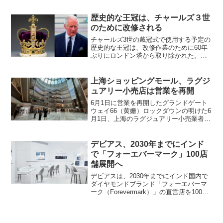
長 内原一郎）は、2025年1月29日（水）
より伊勢丹新宿店本館1階でポップアップ
ストアを開催いたします。CRIVEL...
歴史的な王冠は、チャールズ３世
のために改修される
チャールズ3世の戴冠式で使用する予定の
歴史的な王冠は、改修作業のために60年
ぶりにロンドン塔から取り除かれた。こ
れが最後に着用されたのは、故エリザベ
ス２世女王が1953年に戴冠した時だ。バ
ッキンガム宮殿は声明で、この王冠は5月
上海ショッピングモール、ラグジ
6日土曜日の戴...
ュアリー小売店は営業を再開
6月1日に営業を再開したグランドゲート
ウェイ66（黄姗）ロックダウンの明けた6
月1日、上海のラグジュアリー小売業者は
２ヶ月ぶりに営業を再開した。上海徐匯
区にある高級ショッピングモール、グラ
ンドゲートウェイ66（港匯恒隆広場）で
デビアス、2030年までにインド
は、１階のルイ...
で「フォーエバーマーク」100店
舗展開へ
デビアスは、2030年までにインド国内で
ダイヤモンドブランド「フォーエバーマ
ーク（Forevermark）」の直営店を100店
舗に拡大する計画を明らかにした。現
在、米国に次ぐ世界第2位の天然ダイヤモ
ンドジュエリー市場であるインドにおい