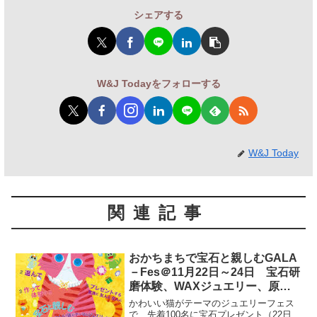
シェアする
W&J Todayをフォローする
W&J Today
関連記事
おかちまちで宝石と親しむGALA
－Fes＠11月22日～24日 宝石研
磨体験、WAXジュエリー、原
石・ルース
かわいい猫がテーマのジュエリーフェス
で、先着100名に宝石プレゼント（22日