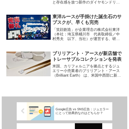
と存在感を放つ新作のダイヤモンドリン
グが登場した。 「GOOD HOPE」は、
南アフリカのケープタウンに位置する
「喜望峰」からインスピレーションを得
東洋ルースが手掛けた誕生石のサ
た、壮大な大粒...
ブスクが、早くも完売
「笑顔創造」が企業理念の株式会社東洋
（本社：埼玉県桶川市 代表取締役／中
村秀夫 以下、当社）が運営する、研磨
やカットが施された指輪などの、ジュエ
リー製品に加工される前の宝石「ルース
（裸石）」を扱う、関東最大級のルース
ブリリアント・アースが新店舗で
専門店「東洋ルース」が手...
トレーサブルコレクションを発表
米国、カリフォルニアを拠点とするジュ
エリー小売業者のブリリアント・アース
（Brilliant Earth） は、米国中西部に新た
に２つのショールームを開設。トレーサ
ブル（追跡可能）ジュエリーの最新コレ
クションを展示し、米国の実店舗展開を
拡大...
Google広告 vs SNS広告：ジュエラー
にとって効果的なのはどちらか？