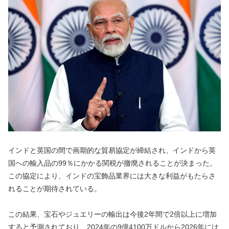
インドと英国の間で画期的な貿易協定が締結され、インドから英
国への輸入品の99％にかかる関税が撤廃されることが決まった。
この協定により、インドの宝飾品業界には大きな利益がもたらさ
れることが期待されている。
この結果、宝石やジュエリーの輸出は今後2年間で2倍以上に増加
すると予測されており、2024年の9億4100万ドルから2026年には