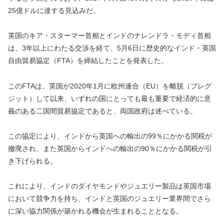
25億ドルに達する見込みだ。
英国のキア・スターマー首相とインドのナレンドラ・モディ首相
は、3年以上にわたる交渉を経て、5月6日に歴史的なインド・英国
自由貿易協定（FTA）を締結したことを発表した。
このFTAは、英国が2020年1月に欧州連合（EU）を離脱（ブレグ
ジット）して以来、いずれの国にとっても最も重要で経済的に意
義のある二国間貿易協定であると、両国政府は述べている。
この協定により、インドから英国への輸出の99％にかかる関税が
撤廃され、また英国からインドへの輸出の90％にかかる関税が引
き下げられる。
これにより、インドのダイヤモンドやジュエリー製品は英国市場
において競争力を持ち、インドと英国のジュエリー業界間でさら
に深い協力関係が築かれる機会が生まれることとなる。