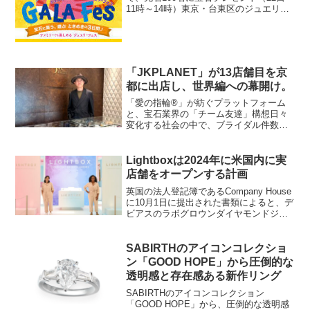
11時～14時）東京・台東区のジュエリー
街おかちまちにあるGALA JEWELRY 御
徒町本店では、6月に続き大人から子供ま
で宝石が楽しめるジュエリーフェス
「GAL...
「JKPLANET」が13店舗目を京
都に出店し、世界編への幕開け。
「愛の指輪®」が紡ぐプラットフォーム
と、宝石業界の「チーム友達」構想日々
変化する社会の中で、ブライダル件数は
人口の減少とともに減少傾向にあるもの
の、地金の高騰が追い風となり「単価」
が上昇。ブライダルジュエリーの市場規
Lightboxは2024年に米国内に実
模は、なんとか維持してい...
店舗をオープンする計画
英国の法人登記簿であるCompany House
に10月1日に提出された書類によると、デ
ビアスのラボグロウンダイヤモンドジュ
エリーブランドであるLightboxは、2024
年に米国で実店舗をオープンする可能性
がある。「Lightboxは、ブ...
SABIRTHのアイコンコレクショ
ン「GOOD HOPE」から圧倒的な
透明感と存在感ある新作リング
SABIRTHのアイコンコレクション
「GOOD HOPE」から、圧倒的な透明感