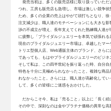
発売当初は、多くの販売店様に取り扱っていただ
つれ、工房も販売店も急増し、市場は激しい競争状
ため、多くの企業の売上はやがて頭打ちとなり、徐
注文減少は、職人達のモチベーションにも大きな影
渉の不成立が増え、長年支えてくれた熟練職人達が
に疲弊し「ブライダルジュエリーを本気で頑張れる
現在のブライダルジュエリー市場は、卓越したマー
トリエ型個人店、Web通販主体のブランド、さら
であっても、もはやブライダルジュエリーのビジネ
そして私は、この四半世紀を振り返った時、自分自
特色を十分に見極められなかったこと。複雑な商品
れなかったこと。さらには、職人達が高齢化してい
して、多くの皆様にご迷惑をおかけした。
だからこそ今、私は「売ること」以上に「長く続
その中で、深刻なのは金やプラチナ価格の異常な高