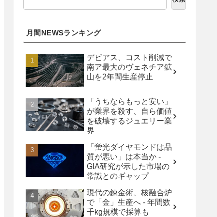
月間NEWSランキング
デビアス、コスト削減で
南ア最大のヴェネチア鉱
山を2年間生産停止
「うちならもっと安い」
が業界を殺す、自ら価値
を破壊するジュエリー業
界
「蛍光ダイヤモンドは品
質が悪い」は本当か -
GIA研究が示した市場の
常識とのギャップ
現代の錬金術、核融合炉
で「金」生産へ - 年間数
千kg規模で採算も