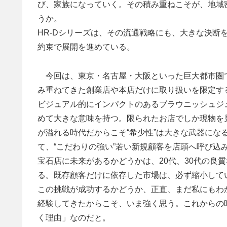
び、家族になっていく。その積み重ねこそが、地域
うか。
HR-Dシリーズは、その流通戦略にも、大きな決断
約束で展開を進めている。
今回は、東京・名古屋・大阪といった巨大都市圏
み重ねてきた創業店や本店だけに取り扱いを限定す
ビジュアル的にインパクトのあるブラウニッシュジ
めて大きな意味を持つ。限られたお店でしか現物を
が溢れる時代だからこそ“希少性”は大きな武器にな
て、“こだわりの強い”若い新規顧客を店頭へ呼び込
宝石店に未来があるかどうかは、20代、30代の良
る。既存顧客だけに依存した市場は、必ず縮小して
この挑戦が成功するかどうか、正直、まだ私にもわ
経験してきたからこそ、いま強く思う。これからの
く理由」なのだと。