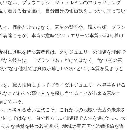
ていない。ブラウニッシュジュラルミンのマリッジリング
辿り着ける若者達は、自分自身の価値観をしっかり持ってい
人々。価格だけではなく、素材の背景や、職人技術、ブラン
者達こそが、本当の意味で“ジュエリーの本質”へ辿り着け
素材に興味を持つ若者達は、必ずジュエリーの価値を理解で
ぜなら彼らは、「ブランド名」だけではなく、“なぜその素
のか”“なぜ他社では真似が難しいのか”という本質を見ようと
ンを、職人技術によってブライダルジュエリーへ昇華させる
んなこだわりの高い人々を探し当てることが出来る素材こ
信じている。
い」と考える若い世代こそ、これからの地域小売店の未来を
と同じではなく、自分達らしい価値観で人生を選びたい。大
。そんな感覚を持つ若者達が、地域の宝石店で結婚指輪を選