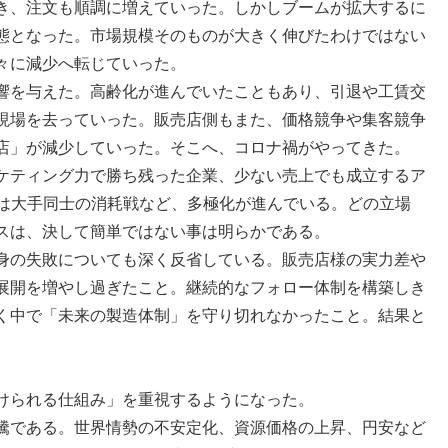
き、注文も順調に増えていった。しかしブームが拡大するに
態となった。市場規模そのものが大きく伸びたわけではない
々に減少へ転じていった。
響を与えた。高齢化が進んでいたこともあり、引退や工賃交
現場を去っていった。販売店側もまた、価格競争や集客競争
店」が減少していった。そこへ、コロナ禍がやってきた。
ケティング力で勝ち残った企業、少ない売上でも成立するア
には大手同士の消耗戦など、多極化が進んでいる。どの立場
スは、決して簡単ではない事は明らかである。
身の失敗についても深く反省している。販売店様の実力差や
展開を増やし過ぎたこと。継続的なフォロー体制を構築しき
く中で「未来の製造体制」を守り切れなかったこと。結果と
けられる仕組み」を重視するようになった。
騰である。世界情勢の不安定化、資源価格の上昇、円安など