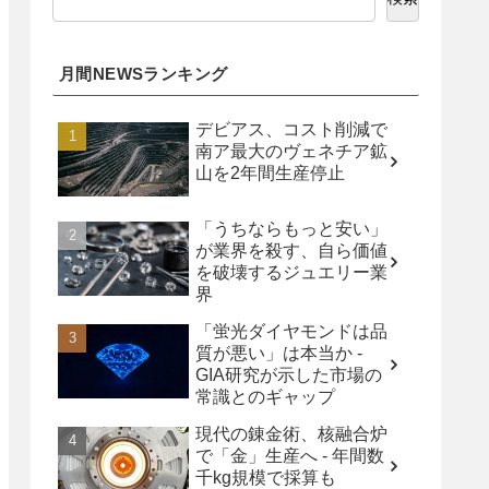
月間NEWSランキング
デビアス、コスト削減で
南ア最大のヴェネチア鉱
山を2年間生産停止
「うちならもっと安い」
が業界を殺す、自ら価値
を破壊するジュエリー業
界
「蛍光ダイヤモンドは品
質が悪い」は本当か -
GIA研究が示した市場の
常識とのギャップ
現代の錬金術、核融合炉
で「金」生産へ - 年間数
千kg規模で採算も