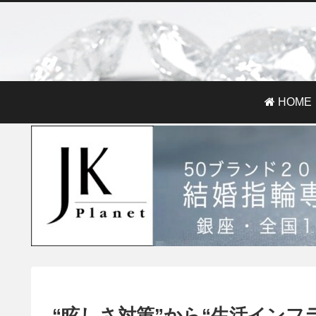
HOME
“眩しさ対策”から“生活インフ