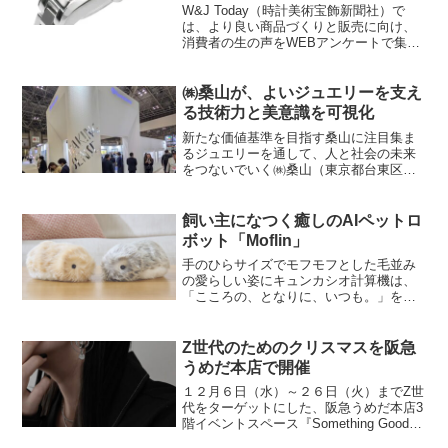
W&J Today（時計美術宝飾新聞社）で
は、より良い商品づくりと販売に向け、
消費者の生の声をWEBアンケートで集
計、多様化する消費者意識を業界に還元
して役立てています。このアンケートに
は、各企業にご協力をいただきプレゼン
㈱桑山が、よいジュエリーを支え
トとして豪華賞品を...
る技術力と美意識を可視化
新たな価値基準を目指す桑山に注目集ま
るジュエリーを通して、人と社会の未来
をつないでいく㈱桑山（東京都台東区、
代表取締役社長：桑山貴洋）は、1月に開
催された国際宝飾展に出展し、
「MAKING SENSE－感覚と感性」をテ
飼い主になつく癒しのAIペットロ
ーマに掲げ、ブース内で...
ボット「Moflin」
手のひらサイズでモフモフとした毛並み
の愛らしい姿にキュンカシオ計算機は、
「こころの、となりに、いつも。」をコ
ンセプトに、日々人と触れ合うことで感
情豊かに成長するAIペットロボット
Moflin（モフリン）を11月7日より発売す
Z世代のためのクリスマスを阪急
る。また、10月...
うめだ本店で開催
１２月６日（水）～２６日（火）までZ世
代をターゲットにした、阪急うめだ本店3
階イベントスペース『Something Good
Studio』では、2023年12月6日(水)から12