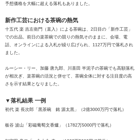
予想価格を大幅に超える落札もありました。
新作工芸における茶碗の熱気
十五代 楽 吉左衛門（直入）による茶碗は、2日目の「新作工芸」
での出品。前日の楽茶碗での競りの熱気そのままに、会場、電
話、オンラインによる入札が繰り広げられ、1127万円で落札され
ました。
ルーシー・リー、加藤 唐九郎、川喜田 半泥子の茶碗でも高額落札
が相次ぎ、楽茶碗の活況と併せて、茶碗全体に対する注目度の高
さを示す結果となりました。
▼落札結果 一例
初代 楽 長次郎「黒茶碗 銘 源太黒」（2億3000万円で落札）
板谷 波山「彩磁葡萄文香爐」（1782万5000円で落札）