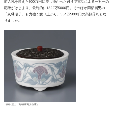
前入札を超えた900万円に差し掛かった辺りで電話による一対一の
応酬がはじまり、最終的に1322万5000円。そのほか岡部嶺男の
「灰釉瓶子」も力強く競り上がり、954万5000円の高額落札とな
りました。
板谷 波山「彩磁葡萄文香爐」