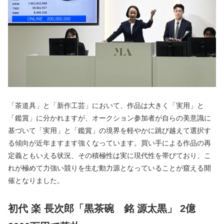
「茶道具」と「新作工芸」において、作品は大きく「実用」と
「鑑賞」に分かれますが、オークション参加者が自らの美意識に
基づいて「実用」と「鑑賞」の境界を軽やかに跳び越えて選択す
る傾向が近年ますます強くなっています。買い手による作品の再
定義ともいえる状況、その積極性は実に現代性を帯びており、こ
れが極めて力強い競りを生む動力源となっていることが窺える開
催となりました。
初代 楽 長次郎「黒茶碗 銘 源太黒」 2億