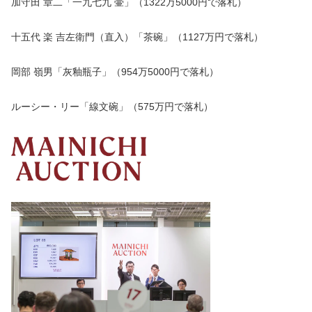
加守田 章二「一九七九 壷」（1322万5000円で落札）
十五代 楽 吉左衛門（直入）「茶碗」（1127万円で落札）
岡部 嶺男「灰釉瓶子」（954万5000円で落札）
ルーシー・リー「線文碗」（575万円で落札）