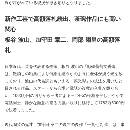
線が注がれている現況が浮き彫りとなりました。
新作工芸で高額落札続出、茶碗作品にも高い
関心
板谷 波山、加守田 章二、岡部 嶺男の高額落
札
日本近代工芸を代表する作家、板谷 波山の「彩磁葡萄文香爐」
は、艶消しの釉薬により薄絹を纏うかのように全体が淡く光を放
っており、波山の代名詞ともいえる「葆光彩」の技法を用いたと
目される作品。スタートから会場と電話の複数の入札が競り合
い、1000万円の辺りから三者による三つ巴の様相を呈し、やがて
電話同士、静かな熱意の籠る力強い競りに移行して1782万5000円
で決着しました。
現代陶芸の鬼才、加守田 章二の晩年の傑作「一九七九 壷」は、事