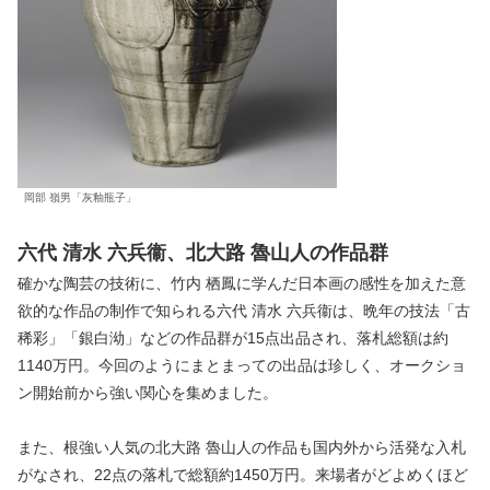
岡部 嶺男「灰釉瓶子」
六代 清水 六兵衞、北大路 魯山人の作品群
確かな陶芸の技術に、竹内 栖鳳に学んだ日本画の感性を加えた意
欲的な作品の制作で知られる六代 清水 六兵衞は、晩年の技法「古
稀彩」「銀白泑」などの作品群が15点出品され、落札総額は約
1140万円。今回のようにまとまっての出品は珍しく、オークショ
ン開始前から強い関心を集めました。
また、根強い人気の北大路 魯山人の作品も国内外から活発な入札
がなされ、22点の落札で総額約1450万円。来場者がどよめくほど