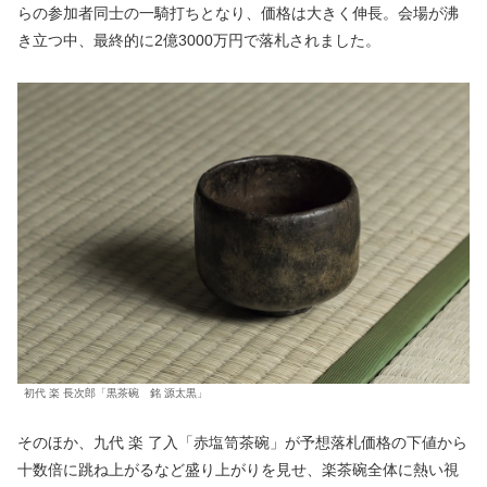
らの参加者同士の一騎打ちとなり、価格は大きく伸長。会場が沸
き立つ中、最終的に2億3000万円で落札されました。
初代 楽 長次郎「黒茶碗 銘 源太黒」
そのほか、九代 楽 了入「赤塩笥茶碗」が予想落札価格の下値から
十数倍に跳ね上がるなど盛り上がりを見せ、楽茶碗全体に熱い視