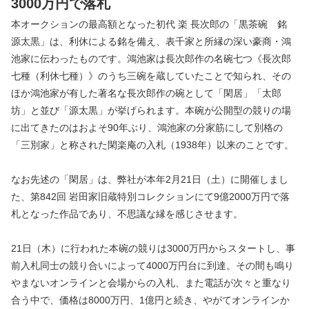
3000万円で落札
本オークションの最高額となった初代 楽 長次郎の「黒茶碗 銘
源太黒」は、利休による銘を備え、表千家と所縁の深い豪商・鴻
池家に伝わったものです。鴻池家は長次郎作の名碗七つ《長次郎
七種（利休七種）》のうち三碗を蔵していたことで知られ、その
ほか鴻池家が有した著名な長次郎作の碗として「閑居」「太郎
坊」と並び「源太黒」が挙げられます。本碗が公開型の競りの場
に出てきたのはおよそ90年ぶり、鴻池家の分家筋にして別格の
「三別家」と称された閑楽庵の入札（1938年）以来のことです。
なお先述の「閑居」は、弊社が本年2月21日（土）に開催しまし
た、第842回 岩田家旧蔵特別コレクションにて9億2000万円で落
札となった作品であり、不思議な縁を感じさせます。
21日（木）に行われた本碗の競りは3000万円からスタートし、事
前入札同士の競り合いによって4000万円台に到達。その間も鳴り
やまないオンラインと会場からの入札、また電話が次々と重なり
合う中で、価格は8000万円、1億円と続き、やがてオンラインか