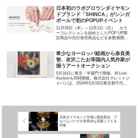
月26日(火)まで、クリスマスイベント
「Let’s trea...
日本初のラボグロウンダイヤモン
ドブランド「SHINCA」がシンガ
ポールで初のPOPUPイベント
11月28日（木）～12月1日（日） カラ
ーコレクションを始めとしたPOP UP限
定商品や先行発売商品などを多数展開株
式会社 今与（本社：京都市中京区、代表
取締役社長：今西信隆）が製造・販売す
る、ラボグロウンダイヤモンドジュエリ
希少なヨーロッパ絵画から奈良美
ーブランド「...
智、友沢こたお等国内人気作家が
揃うアートオークション
5月16日に東京・半蔵門で開催。M-Live
Auctionも同時開催。株式会社マレットジ
ャパンは、2024年5月16日東京都千代田
区にてマレットジャパンオークションを
開催します。ライブ配信型オークション
《M-Live Auction》と会...
天然ダイヤモンド市場に構造変化 ブ
ルームバーグが世界的な需要シフトを
特集