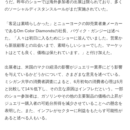
うだ。昨年のショーでは海外参加者の出展は限られており、多く
のソーシャルディスタンスルールがまだ実施されていた。
「客足は素晴らしかった」とニューヨークの卸売業者兼メーカー
であるOm Color Diamondsの社長、バヴィク・ガンジーは述べ
た。「人々は初日に入るためにショーに並んでいました。営業か
ら新規顧客との出会いまで、素晴らしいショーでした。マーケッ
トはとても良く、価格は保たれています。」と付け加えた。
出展者は、米国のマクロ経済の影響がジュエリー業界にどう影響
を与えているかどうかについて、さまざまな意見を述べている。
ミシガン大学の消費者調査によると、6月初旬の消費者心理は5月
と比較して14％低下し、その主な原因はインフレだという。一部
のショー参加者は、ガソリンやその他の主要製品の価格の上昇が
ジュエリー購入者の可処分所得を減少させていることへの懸念を
表明した。また、インフレがセクターに利益をもたらす可能性が
あると述べる人もいる。