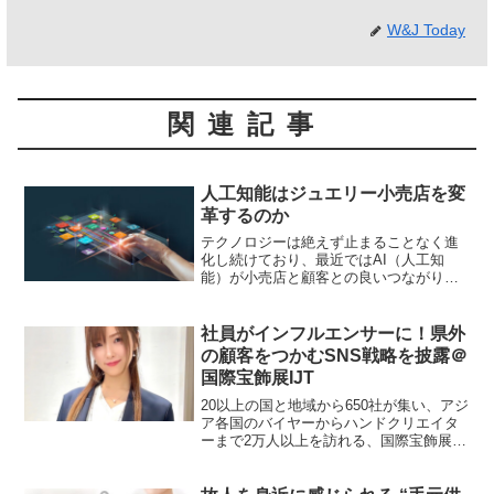
W&J Today
関連記事
人工知能はジュエリー小売店を変
革するのか
テクノロジーは絶えず止まることなく進
化し続けており、最近ではAI（人工知
能）が小売店と顧客との良いつながりを
築くための流行語になりつつある。米国
の天然ダイヤモンドブランド
Rare&Forever（RDI Diamonds）では既
社員がインフルエンサーに！県外
に、AIによ...
の顧客をつかむSNS戦略を披露＠
国際宝飾展IJT
20以上の国と地域から650社が集い、アジ
ア各国のバイヤーからハンドクリエイタ
ーまで2万人以上を訪れる、国際宝飾展
IJTが、2025年1月15日～18日の3日間、
東京ビッグサイト東展示棟で開催され
る。RX Japan㈱と日本ジュエリー協会