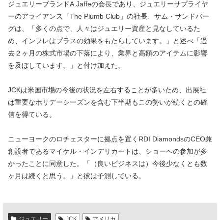
ジュエリーブランドA.Jaffeの会長であり、ジュエリーサプライヤ
ーのアライアンス「The Plumb Club」の社長、サム・サンドバー
グは、「多くの点で、人々はジュエリー資産と見なしているた
め、インフレはプラスの効果をもたらしています。」と述べ「過
去２ヶ月の株式市場の下落により、業界と高額のアイテムに影響
を及ぼしています。」と付け加えた。
JCKは米国市場の今後の状況を左右することが多いため、出展社
は重要なホリデーシーズンを含む下半期もこの勢いが続くとの確
信を得ている。
ニューヨークのロチェスターに拠点を置くRDI DiamondsのCEO兼
創設者であるマイケル・インデリカートは、ショーへの参加が多
かったことに同意した。「（良いビジネスは）今後少なくとも数
ヶ月は続くと思う。」と彼は予測している。
ジュエリー
JCK
アメリカ