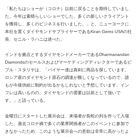
「私たちはショーが（コロナ）以前に戻ることを期待していまし
た。今年は素晴らしいショーでした。多くの新しいクライアント
を獲得し、多くのビジネスを行いました。」と、ニューヨークに
本社を置くダイヤモンドサプライヤーであるKiran Gems USAの社
長、セニル・ラハニは述べた。
インドを拠点とするダイヤモンドメーカーであるDharmanandan
Diamondsのセールスおよびマーケティングディレクターであるビ
プル・スタリヤは、「バイヤー達は真剣に商品を探しています。
ロシア産のダイヤモンド原石の調達が難しくなっているので、誰
もが今後供給に制約が出るかもしれないと予想しています。イン
フレは高いものの、ダイヤモンドの需要は以前として強いで
す。」と語っている。
金曜日にスタートした展示会は、来場者が長蛇の列を作って入場
した。過去コロナ禍で多くの業界関係者がこのイベントに参加で
きなかったため、このような展示会への意欲は非常に高かったよ