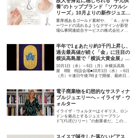
故人を身近に感じられる “手元供
（...
養”のトップブランド「ソウルシ
リーズ」10月よりの新作ジュエリ
ー2種、卓上タイプ新シリーズを
重厚感あるゴールド素材や、 「＆」がキ
販売開始
ーワードの流れるようなデザインが新登
場仏事関連総合サービスの株式会社メモ
リアルアートの大野屋（東京都立川市、
代表取締役社長 奥田実）は、いつでも身
近で故人を偲ぶことができるよう、遺骨
半年で1ｇあたり約3千円上昇し、
や遺灰・想い出の品の...
過去最高値が続く「金」に注目の
横浜高島屋で「横浜大黄金展」は
じまる
10月1日（水）～6日（月）＠横浜高島
屋 8階 特設会場■10月1日（水）～6日
（月）※連日午後7時まで開催、最終日は
午後5時閉場。■横浜高島屋 8階 特設会
場社会情勢や為替相場などによって、そ
の価値が変動する「金」。半年前の4月に
電子廃棄物を幻想的なサスティナ
は1gあ...
ブルジュエリーへ – イライザ・ウ
ォルター
イライザ・ウォルターはイギリス、ロン
ドンを拠点とするジュエリーブラン
ド"LYLIE(リリー）"の創業者だ。このブ
ランドは、電子廃棄物から回収した金や
銀などの貴金属を再利用し、サスティナ
ブルなジュエリーを作ることをコンセプ
スイスで誕生した落ないピアス