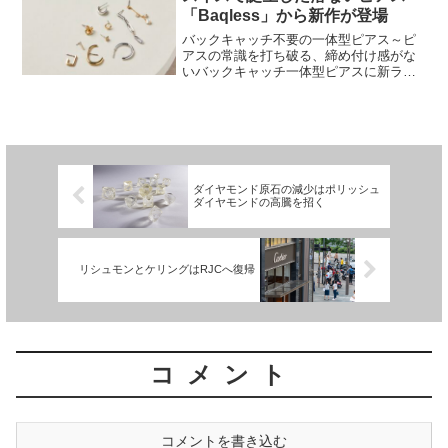
トとしている。あなた...
「Baqless」から新作が登場
バックキャッチ不要の一体型ピアス～ピ
アスの常識を打ち破る、締め付け感がな
いバックキャッチ一体型ピアスに新ライ
ンナップが登場！～スイスで誕生したキ
ャッチレスピアス「Baqless(バックレ
ス)」の正規輸入代理店である株式会社木
村商店(所在地：...
ダイヤモンド原石の減少はポリッシュ
ダイヤモンドの高騰を招く
リシュモンとケリングはRJCへ復帰
コメント
コメントを書き込む