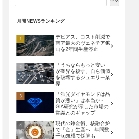
月間NEWSランキング
デビアス、コスト削減で
南ア最大のヴェネチア鉱
山を2年間生産停止
「うちならもっと安い」
が業界を殺す、自ら価値
を破壊するジュエリー業
界
「蛍光ダイヤモンドは品
質が悪い」は本当か -
GIA研究が示した市場の
常識とのギャップ
現代の錬金術、核融合炉
で「金」生産へ - 年間数
千kg規模で採算も