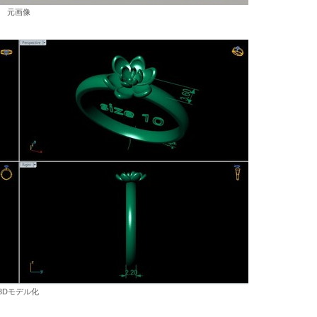
元画像
3Dモデル化