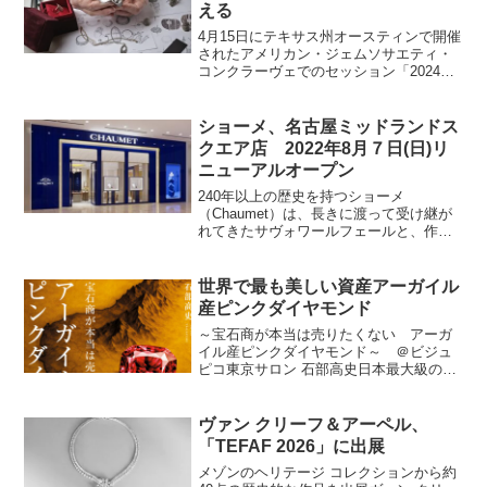
える
4月15日にテキサス州オースティンで開催
されたアメリカン・ジェムソサエティ・
コンクラーヴェでのセッション「2024年
の360度展望：業界市場の見通し、専門家
の洞察、ビジネスチャンス」で、パネリ
ストらは、金価格の上昇とラボグロウン
ショーメ、名古屋ミッドランドス
ダイヤモンド...
クエア店 2022年8月７日(日)リ
ニューアルオープン
240年以上の歴史を持つショーメ
（Chaumet）は、長きに渡って受け継が
れてきたサヴォワールフェールと、作品
の一つ 一つに 込められたストーリーで、
今も多くの人々を魅了し続けています。
リニューアルされた店内は、パリジャン
世界で最も美しい資産アーガイル
のプライベートな邸...
産ピンクダイヤモンド
～宝石商が本当は売りたくない アーガ
イル産ピンクダイヤモンド～ ＠ビジュ
ピコ東京サロン 石部高史日本最大級のジ
ュエリータウンである東京・御徒町で、
アーガイル産ピンクダイヤモンドの美し
さと希少性を紹介するとともに、資産防
ヴァン クリーフ＆アーペル、
衛に関するアドバイスを...
「TEFAF 2026」に出展
メゾンのヘリテージ コレクションから約