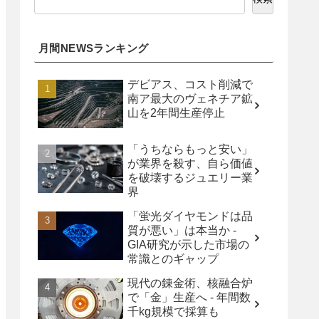
月間NEWSランキング
デビアス、コスト削減で
南ア最大のヴェネチア鉱
山を2年間生産停止
「うちならもっと安い」
が業界を殺す、自ら価値
を破壊するジュエリー業
界
「蛍光ダイヤモンドは品
質が悪い」は本当か -
GIA研究が示した市場の
常識とのギャップ
現代の錬金術、核融合炉
で「金」生産へ - 年間数
千kg規模で採算も