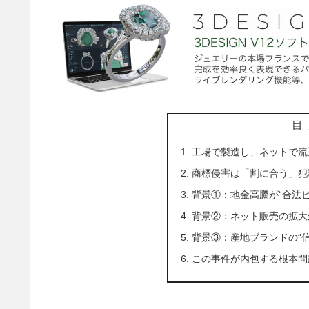
目
工場で製造し、ネットで流
商標侵害は「割に合う」犯
背景①：地金高騰が“合法
背景②：ネット販売の拡大
背景③：産地ブランドの“
この事件が内包する根本問