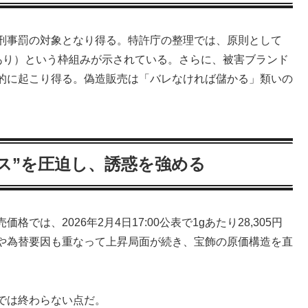
刑事罰の対象となり得る。特許庁の整理では、原則として
併科あり）という枠組みが示されている。さらに、被害ブランド
的に起こり得る。偽造販売は「バレなければ儲かる」類いの
ス”を圧迫し、誘惑を強める
は、2026年2月4日17:00公表で1gあたり28,305円
や為替要因も重なって上昇局面が続き、宝飾の原価構造を直
では終わらない点だ。