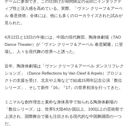
ゲームに参加でき、この仕掛けが期間限定の花径にインタラクテ
ィブ性と没入感を高めている。実際、「ヴァン クリーフ＆アーペ
ル 春意侬侬」全体には、他にも多くのローカライズされた試みが
見られた。
4月12日と13日の午後には、中国の現代舞団、陶身体劇場（TAO
Dance Theater）が「ヴァン クリーフ＆アーペル 春意闌珊」に登
場し、人々を現代舞の世界へと誘った。
近年、陶身体劇場は「ヴァン クリーフ＆アーペル ダンスリフレク
ションズ」（Dance Reflections by Van Cleef & Arpels）プロジェ
クトの支援を受け、北京や上海などで結成15周年記念公演「数位
シリーズ」、そして新作『16』『17』の世界初演を行ってきた。
ミニマルな創作理念と素朴な身体美学で知られる陶身体劇場の
「数位シリーズ」は、世界5大陸40か国以上、100以上の芸術祭で
上演され、国際舞台で最も注目される現代的な中国舞踊団の一つ
だ。