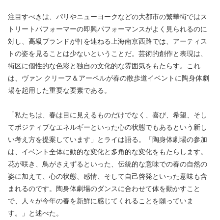
注目すべきは、パリやニューヨークなどの大都市の繁華街ではス
トリートパフォーマーの即興パフォーマンスがよく見られるのに
対し、高級ブランドが軒を連ねる上海南京西路では、アーティス
トの姿を見ることは少ないということだ。芸術的創作と表現は、
街区に個性的な色彩と独自の文化的な雰囲気をもたらす。これ
は、ヴァン クリーフ＆アーペルが春の散歩道イベントに陶身体劇
場を起用した重要な要素である。
「私たちは、春は目に見えるものだけでなく、喜び、希望、そし
てポジティブなエネルギーといった心の状態でもあるという新し
い考え方を提案しています」とライは語る。「陶身体劇場の参加
は、イベント全体に動的な変化と多角的な変化をもたらします。
花が咲き、鳥がさえずるといった、伝統的な意味での春の自然の
姿に加えて、心の状態、感情、そして自己啓発といった意味も含
まれるのです。陶身体劇場のダンスに合わせて体を動かすこと
で、人々が今年の春を新鮮に感じてくれることを願っていま
す。」と述べた。