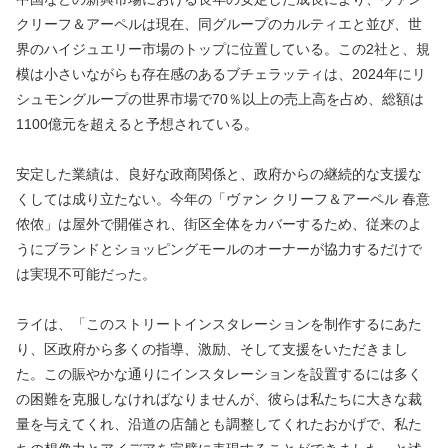
クリーフ＆アーペルは現在、同グループのカルティエと並び、世
界のハイジュエリー市場のトップに位置している。この2社と、規
模は小さいながらも存在感のあるブチェラッティは、2024年にリ
シュモングループの世界市場で70％以上の売上高を占め、総額は
1100億元を超えると予想されている。
安定した業績は、良好な政商関係と、政府からの継続的な支援な
くしては成り立たない。今年の「ヴァン クリーフ＆アーペル 春意
侬侬」は屋外で開催され、街区全体をカバーするため、従来のよ
うにブランドとショッピングモールのオーナーが協力するだけで
は実現不可能だった。
ライは、「このストリートインスタレーションを制作するにあた
り、区政府から多くの指導、激励、そして支援をいただきまし
た。この賑やかな通りにインスタレーションを設置するには多く
の困難を克服しなければなりませんが、彼らは私たちに大きな裁
量を与えてくれ、沿道の店舗とも調整してくれたおかげで、私た