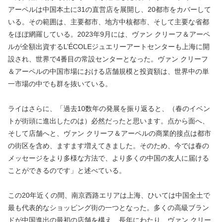
アーペルは中国本土に31の直営店を展開し、20都市をカバーして
いる。その範囲は、主要都市、地方中核都市、そして主要な省都
をほぼ網羅している。2023年9月には、ヴァン クリーフ＆アーペ
ルが全額出資するL’ÉCOLEジュエリーアートセンターも上海に開
設され、世界で4番目の常設センターとなった。ヴァン クリーフ
＆アーペルの中国市場における店舗規模と投資額は、世界中の単
一市場の中でも群を抜いている。
ライはさらに、「過去10数年の発展を振り返ると、（春のイベン
トが街頭に進出したのは）必然だったと思います。点から面へ、
そして店舗へと、ヴァン クリーフ＆アーペルの商業的接点は都市
の街区を含め、ますます増えてきました。そのため、今では春の
メッセージをより多様な方法で、より多くの中国の友人に届ける
ことができるのです」と述べている。
この20年近くの間、南京西路エリアは上海、ひいては中国全土で
最も代表的なショッピング街の一つとなった。多くの高級ブラン
ドが中国進出の最初の店舗を構え、長年にわたり、ヴァン クリー