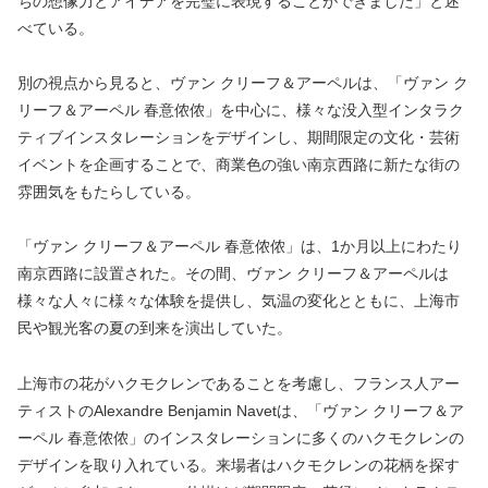
ちの想像力とアイデアを完璧に表現することができました」と述
べている。
別の視点から見ると、ヴァン クリーフ＆アーペルは、「ヴァン ク
リーフ＆アーペル 春意侬侬」を中心に、様々な没入型インタラク
ティブインスタレーションをデザインし、期間限定の文化・芸術
イベントを企画することで、商業色の強い南京西路に新たな街の
雰囲気をもたらしている。
「ヴァン クリーフ＆アーペル 春意侬侬」は、1か月以上にわたり
南京西路に設置された。その間、ヴァン クリーフ＆アーペルは
様々な人々に様々な体験を提供し、気温の変化とともに、上海市
民や観光客の夏の到来を演出していた。
上海市の花がハクモクレンであることを考慮し、フランス人アー
ティストのAlexandre Benjamin Navetは、「ヴァン クリーフ＆ア
ーペル 春意侬侬」のインスタレーションに多くのハクモクレンの
デザインを取り入れている。来場者はハクモクレンの花柄を探す