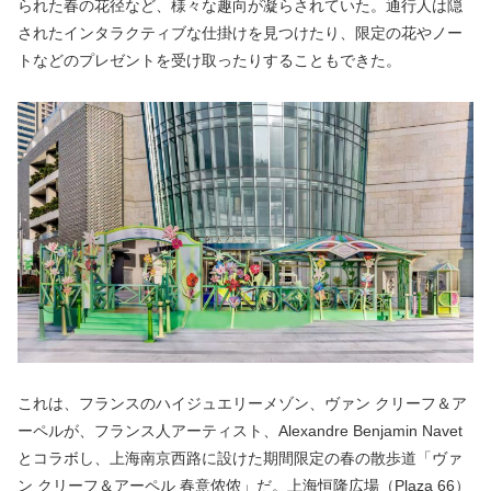
られた春の花径など、様々な趣向が凝らされていた。通行人は隠
されたインタラクティブな仕掛けを見つけたり、限定の花やノー
トなどのプレゼントを受け取ったりすることもできた。
これは、フランスのハイジュエリーメゾン、ヴァン クリーフ＆ア
ーペルが、フランス人アーティスト、Alexandre Benjamin Navet
とコラボし、上海南京西路に設けた期間限定の春の散歩道「ヴァ
ン クリーフ＆アーペル 春意侬侬」だ。上海恒隆広場（Plaza 66）