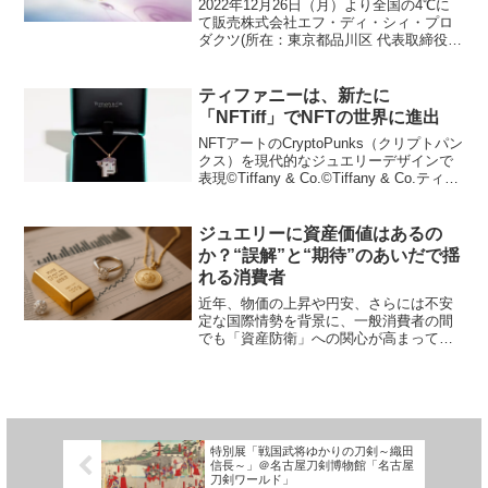
2022年12月26日（月）より全国の4℃に
りにぴったりなおみくじパワース
て販売株式会社エフ・ディ・シィ・プロ
ダクツ(所在：東京都品川区 代表取締役社
トーンのプレゼントも
長：瀧口昭弘)が展開するジュエリーブラ
ンド「4℃」は、新しい一年の幸運を願っ
たニューイヤー限定ジュエリーを2022年
ティファニーは、新たに
12...
「NFTiff」でNFTの世界に進出
NFTアートのCryptoPunks（クリプトパン
クス）を現代的なジュエリーデザインで
表現©Tiffany & Co.©Tiffany & Co.ティフ
ァニーは、ブランド初のNFTの世界への
進出となる「NFTiff」を発表いたしまし
た。ブロ...
ジュエリーに資産価値はあるの
か？“誤解”と“期待”のあいだで揺
れる消費者
近年、物価の上昇や円安、さらには不安
定な国際情勢を背景に、一般消費者の間
でも「資産防衛」への関心が高まってい
る。その中で、ジュエリーに対する資産
価値という観点が注目されることもあ
る。しかし、果たしてジュエリーは「資
産」としての役割を果たし得...
特別展「戦国武将ゆかりの刀剣～織田
信長～」＠名古屋刀剣博物館「名古屋
刀剣ワールド」