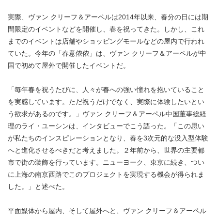
実際、ヴァン クリーフ＆アーペルは2014年以来、春分の日には期
間限定のイベントなどを開催し、春を祝ってきた。しかし、これ
までのイベントは店舗やショッピングモールなどの屋内で行われ
ていた。今年の「春意侬侬」は、ヴァン クリーフ＆アーペルが中
国で初めて屋外で開催したイベントだ。
「毎年春を祝うたびに、人々が春への強い憧れを抱いていること
を実感しています。ただ祝うだけでなく、実際に体験したいとい
う欲求があるのです。」ヴァン クリーフ＆アーペル中国董事総経
理のライ・ユーシンは、インタビューでこう語った。「この思い
が私たちのインスピレーションとなり、春を3次元的な没入型体験
へと進化させるべきだと考えました。２年前から、世界の主要都
市で街の装飾を行っています。ニューヨーク、東京に続き、つい
に上海の南京西路でこのプロジェクトを実現する機会が得られま
した。」と述べた。
平面媒体から屋内、そして屋外へと、ヴァン クリーフ＆アーペル