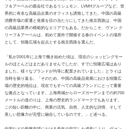
フ＆アーペルの親会社であるリシュモン、LVMHグループなど、世
界的に有名な高級品企業のオフィスも誘致してきた。中国の高級
消費市場の変遷と発展を目の当たりにしてきた南京西路は、中国
の高級品業界の模範的なエリアでもある。だからこそ、ヴァン ク
リーフ＆アーペルは、初めて屋外で開催する春のイベントの場所
として、恒隆広場を起点とする南京西路を選んだ。
「私が2001年に上海で働き始めた頃は、現在のショッピングモー
ルのほとんどはまだありませんでしたが、すでに恒隆広場はあり
ました。様々なブランドが均等に配置されていました」とライは
当時を振り返る。「そのため、中国の高級品発展における恒隆広
場の歴史的地位は、現在でもすべての高級ブランドにとって重要
な拠点となっています。上海商城からローズガーデンまでの約700
メートルの道のりは、上海の歴史的ランドマークでもあります。
この短い距離の中に、商業の活気、自然、人文的な詩情、そして
美しい想像力が完璧に融合しているのです。」と述べる。
中国などの新興市場における長年の安定した成長により、ヴァン