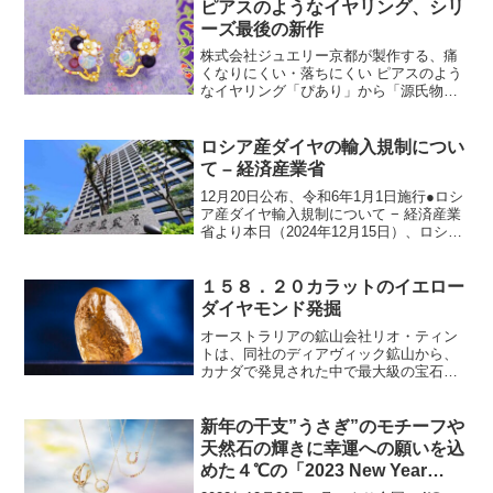
ピアスのようなイヤリング、シリ
ーズ最後の新作
株式会社ジュエリー京都が製作する、痛
くなりにくい・落ちにくい ピアスのよう
なイヤリング「ぴあり」から「源氏物
語」の登場人物をイメージしてデザイン
した、シリーズ第10弾となる新作「紫の
上」を2022年12月16日(金)から数量限定
ロシア産ダイヤの輸入規制につい
で販売いたし...
て – 経済産業省
12月20日公布、令和6年1月1日施行●ロシ
ア産ダイヤ輸入規制について − 経済産業
省より本日（2024年12月15日）、ロシア
からの非工業用ダイヤモンドの輸入禁止
措置を導入することが閣議了解されまし
た。 告示改正については、12月20日公...
１５８．２０カラットのイエロー
ダイヤモンド発掘
オーストラリアの鉱山会社リオ・ティン
トは、同社のディアヴィック鉱山から、
カナダで発見された中で最大級の宝石品
質のイエローダイヤモンドを発掘した。
158.20カラットのダイヤモンド原石は、
カナダ北西準州の北極圏の南200kmに位
新年の干支”うさぎ”のモチーフや
置するDiav...
天然石の輝きに幸運への願いを込
めた４℃の「2023 New Year
Limited Jewelry」 新年のお守