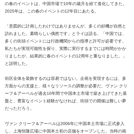
の春のイベントは、中国市場で10年の歳月を経て進化してきた。
2025年は、この春のイベントの12年目にあたる。
「意図的に計画したわけではありませんが、多くの好機が自然と
訪れました。素晴らしい偶然です」とライは語る。「中国では、
多くの街頭イベントには行政機関からの指導と許可が必要です。
私たちが実現可能性を探り、実際に実行するまでには時間がかか
りましたが、結果的に春のイベントの12周年と重なりました。」
と説明した。
街区全体を装飾するのは容易ではない。企画を実現するには、多
方面からの支援と、様々なリソースの調整が必要だ。ヴァン クリ
ーフ＆アーペルが過去10年間で中国本土市場で築き上げてきた基
盤と、豊富なイベント経験がなければ、街頭での開催は難しい夢
だっただろう。
ヴァン クリーフ＆アーペルは2006年に中国本土市場に正式参入
し、上海恒隆広場に中国本土初の店舗をオープンした。当時の南