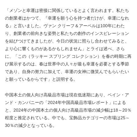
「メゾンと幸運は密接に関係しているとよく言われます。私たち
の創業者はかつて、『幸運を願う心を持つ者だけが、幸運になれ
る』と言いました。ヴァン クリーフ＆アーペルは100年にわた
り、創業者の前向きな姿勢と私たちの創作のインスピレーション
を結びつけてきましたが、今日の状況に照らし合わせてみると、
より心に響くものがあるかもしれません」とライは述べ、さら
に、「この（ラッキー スプリング コレクション）を春の時期に再
び展示するのは、春は世界中の人々が最も幸運を必要とする季節
であり、自身の努力に加えて、幸運の女神に微笑んでもらいたい
と願っているからです」と説明する。
中国本土の個人向け高級品市場は現在低迷期にあり、ベイン・ア
ンド・カンパニーの「2024年中国高級品市場レポート」による
と、2024年の中国本土の個人向け高級品市場の減少幅は18～20％
程度と推定されている。中でも、宝飾品カテゴリーの市場は25～
30％の減少となっている。