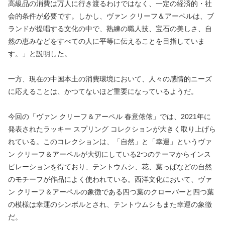
高級品の消費は万人に行き渡るわけではなく、一定の経済的・社
会的条件が必要です。しかし、ヴァン クリーフ＆アーペルは、ブ
ランドが提唱する文化の中で、熟練の職人技、宝石の美しさ、自
然の恵みなどをすべての人に平等に伝えることを目指していま
す。」と説明した。
一方、現在の中国本土の消費環境において、人々の感情的ニーズ
に応えることは、かつてないほど重要になっているようだ。
今回の「ヴァン クリーフ＆アーペル 春意侬侬」では、2021年に
発表されたラッキー スプリング コレクションが大きく取り上げら
れている。このコレクションは、「自然」と「幸運」というヴァ
ン クリーフ＆アーペルが大切にしている2つのテーマからインス
ピレーションを得ており、テントウムシ、花、葉っぱなどの自然
のモチーフが作品によく使われている。西洋文化において、ヴァ
ン クリーフ＆アーペルの象徴である四つ葉のクローバーと四つ葉
の模様は幸運のシンボルとされ、テントウムシもまた幸運の象徴
だ。