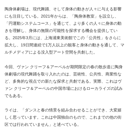
陶身体劇場は、現代舞踊、そして身体の動きが人々に与える影響
にも注目している。2021年からは、「陶身体教室」を設立し、
「円運動システムコース」を通じて、より多くの人々に身体の動
きを理解し、身体の無限の可能性を探求する機会を提供してい
る。2025年3月には、上海浦東美術館でこの「公共性」をさらに
拡大し、19日間連続で1万人以上の観客と身体の動きを通して、マ
ルチメディアによる没入型アート空間を共創した。
今回、ヴァン クリーフ＆アーペルが期間限定の春の散歩道に陶身
体劇場の現代舞踊を取り入れたのは、芸術性、公共性、商業性な
ど、多角的な視点での新たな探求と共創である。実際、これはヴ
ァン クリーフ＆アーペルの中国市場におけるローカライズの試み
でもある。
ライは、「ダンスと春の情景を組み合わせることができ、大変嬉
しく思っています。これは中国独自のもので、これまでの他の街
区では行われていません」と述べている。