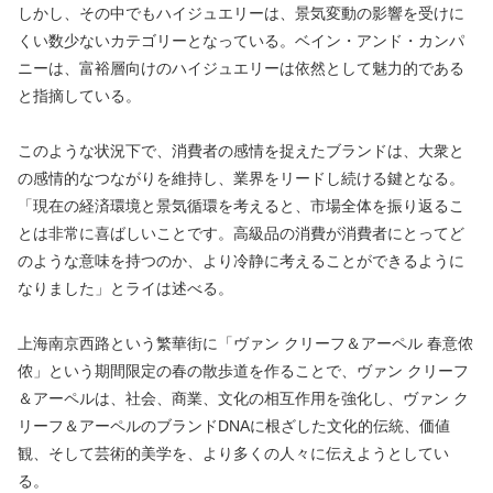
しかし、その中でもハイジュエリーは、景気変動の影響を受けに
くい数少ないカテゴリーとなっている。ベイン・アンド・カンパ
ニーは、富裕層向けのハイジュエリーは依然として魅力的である
と指摘している。
このような状況下で、消費者の感情を捉えたブランドは、大衆と
の感情的なつながりを維持し、業界をリードし続ける鍵となる。
「現在の経済環境と景気循環を考えると、市場全体を振り返るこ
とは非常に喜ばしいことです。高級品の消費が消費者にとってど
のような意味を持つのか、より冷静に考えることができるように
なりました」とライは述べる。
上海南京西路という繁華街に「ヴァン クリーフ＆アーペル 春意侬
侬」という期間限定の春の散歩道を作ることで、ヴァン クリーフ
＆アーペルは、社会、商業、文化の相互作用を強化し、ヴァン ク
リーフ＆アーペルのブランドDNAに根ざした文化的伝統、価値
観、そして芸術的美学を、より多くの人々に伝えようとしてい
る。