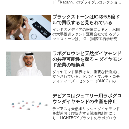
ド「Kagann」のブライダルコレクション
を常設展開愛の指輪、結婚指輪、婚約指
輪、天然ダイヤモンドを専門に取り扱う
ブライダルジュエリーセレクトショップ
ブラックストーンはIGIを5.5億ド
『JKPLANE...
ルで買収すると見られている
インドのメディアの報道によると、米国
の大手投資ファンド運用会社であるブラ
ックストーンは、IGI（国際宝石学研究
所）を最大5.5億ドルで買収しようとして
いるという。エコノミック・タイムズ紙
は今週木曜日、２名の匿名情報筋の話と
ラボグロウンと天然ダイヤモンド
して、この投資グル...
の共存可能性を探る – ダイヤモン
ド産業の転換点
ダイヤモンド業界は今、重要な転換点に
立たされている。ドバイ・マルチ・コモ
ディティーズ・センター（DMCC）の親
会社であるドバイ・ダイヤモンド・エク
スチェンジのCEO、アフメド・ビン・ス
レイムによれば、ラボグロウンダイヤモ
デビアスはジュエリー用ラボグロ
ンドと天然ダイヤモン...
ウンダイヤモンドの生産を停止
デビアスは天然ポリッシュダイヤモンド
を製造および販売する戦略的刷新によ
り、LIGHTBOXブランドのラボグロウン
ダイヤモンドの生産を停止する。「ラボ
グロウンダイヤモンドの価値は、ジュエ