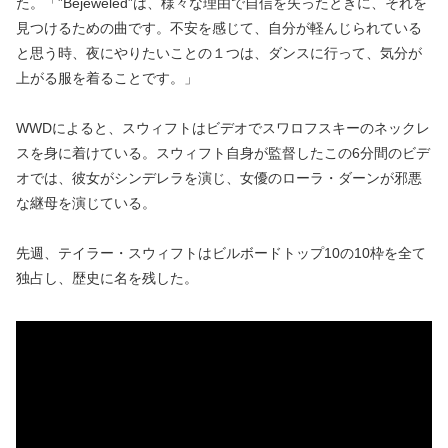
た。「”Bejeweled”は、様々な理由で自信を失ったときに、それを
見つけるための曲です。不安を感じて、自分が軽んじられている
と思う時、夜にやりたいことの１つは、ダンスに行って、気分が
上がる服を着ることです。」
WWDによると、スウィフトはビデオでスワロフスキーのネックレ
スを身に着けている。スウィフト自身が監督したこの6分間のビデ
オでは、彼女がシンデレラを演じ、女優のローラ・ダーンが邪悪
な継母を演じている。
先週、テイラー・スウィフトはビルボードトップ10の10枠を全て
独占し、歴史に名を残した。