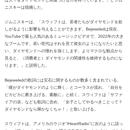
は人々をダイヤモンドと関連づける力を持っています。」とジム
ニスキーは指摘した。
ジムニスキーは、「スウィフトは、若者たちがダイヤモンドを欲
しがるように影響を与えることができます。Bejeweledは現在、
YouTubeで最も人気のあるミュージックビデオで、2022年の大き
なブームです。若い世代はそれを見て彼女のようになりたいと思
い、ダイヤモンドへの憧れを強くします。よりマクロな観点から
見ると、（消費者と）ダイヤモンドの関連性を維持するものにな
ります。」と説明した。
Bejeweledの歌詞には宝石に関するものが数多く含まれている。
「瞳がダイヤモンドのように輝く」とコーラスが流れ、「自分を
ピカピカに磨き上げる、素敵に」と続く。スウィフトは「サファ
イアの涙」なども歌詞に含め、「女子としてやるべきことって？
ダイヤモンドなら輝かなくちゃ！」と歌い上げる。
スウィフトは、アメリカのラジオ”IHeartRadio”に次のように語っ