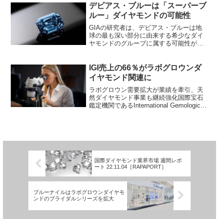
リー分野ではなくテクノロジー分野にあ
デビアス・ブルーは「スーパーブ
ると信じている。」と...
ルー」ダイヤモンドの可能性
GIAの研究者は、デビアス・ブルーは地
球の最も深い部分に由来する希少なダイ
ヤモンドのグループに属する可能性があ
ると述べている。GIA機関紙であるGems
& Gemology 2022年夏号の記事による
と、この石は、他の有名な2つのタイプ
IGI売上の66％がラボグロウンダ
...
イヤモンド関連に
ラボグロウン需要拡大が業績を牽引、天
然ダイヤモンド事業も継続強化国際宝石
鑑定機関であるInternational Gemological
Institute（IGI）は、2027年度第1四半期
（2026年4～6月）の業績を公表し、売上
高・利...
国際ダイヤモンド業界市場 週間レポ
ート 22.11.04［RAPAPORT］
ブルーナイルはラボグロウンダイヤモ
ンドのブライダルシリーズを拡大