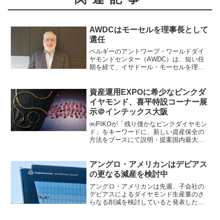
AWDCはモーセルを理事長として
選任
ベルギーのアントワープ・ワールドダイ
ヤモンドセンター（AWDC）は、短い任
期を経て、イサドール・モーセルを理事
長として改めて選任した。AWDCは９月
に辞任したデイビッド・ゴットリブの後
任として、ダリ・ダイヤモンド社のCEO
資産運用EXPOに希少なピンクダ
であるモーセルを1...
イヤモンド、喜平特設コーナー展
示＠インテックス大阪
㈱PIKOが「残り僅かなピンクダイヤモン
ド」をキーワードに、新しい資産保全の
方法をブースにて説明・提案国内最大級
のジュエリー・ブライダルジュエリーの
セレクトショップを50店舗以上展開する
BIJOUPIKO（読み：ビジュピコ）グルー
アングロ・アメリカンはデビアス
プ株式会社...
の更なる減産を検討中
アングロ・アメリカンは先週、子会社の
デビアスによるダイヤモンド生産量のさ
らなる削減を検討していると発表した。
この発表は、デビアスの第３四半期の生
産量が前年比25％減少したという同社の