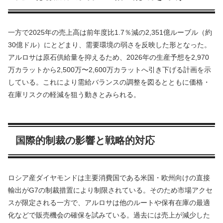
一方で2025年の売上高は前年度比1.7％減の2,351億ルーブル（約
30億ドル）にとどまり、需要環境の弱さを反映した形となった。
アルロサは原石供給量を抑えるため、2026年の生産予想を2,970
万カラットから2,500万〜2,600万カラットへ引き下げる計画を示
している。これにより需給バランスの調整を図るとともに価格・
在庫リスクの軽減を狙う動きとみられる。
国際的制裁の影響と戦略的対応
ロシア産ダイヤモンドは主要消費国である米国・欧州向けの直接
輸出がG7の制裁措置により制限されている。そのため市場アクセ
スが限定される一方で、アルロサは他のルートや保有在庫の最適
化などで販売機会の確保を試みている。過去には売上が減少した