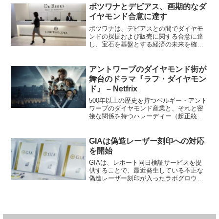
報告と一致した。「ダイヤモンド市場は
ボツワナとデビアス、画期的なダ
（サプライ）中流が通常...
イヤモンド合意に達す
ボツワナは、デビアスとの間でダイヤモ
ンドの採掘および販売に関する合意に達
し、宝石を基盤とする経済の未来を確保
するための重要な一歩を踏み出した。1月
24日午後11時59分に条件が確定され、近
日中に正式発表される予定であると、ボ
アントワープのダイヤモンド街が
ツワナのドゥマ・...
舞台のドラマ『ラフ・ダイヤモン
ド』 – Netfrix
500年以上の歴史を持つベルギー・アント
ワープのダイヤモンド産業と、それと密
接な関係を持つハレーディー（超正統派
ユダヤ人）コミュニティが、現在Netflix
で放映中の８部構成犯罪ドラマ、『ラ
フ・ダイヤモンド』で取り上げられてい
GIAは偽造レーザー刻印への対応
る。フラマン語...
を開始
GIAは、レポート同日検証サービスを提
供することで、最近発生している不正な
偽造レーザー刻印が入ったラボグロウン
ダイヤモンドに対処しようとしている。
来週開始されるこのサービスを利用する
ことで、消費者は購入しようとしている
ダイヤモンドが、それに...