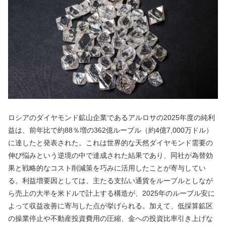
ロシアのダイヤモンド鉱山企業であるアルロサの2025年度の純利
益は、前年比で約88％増の362億ルーブル（約4億7,000万ドル）
に達したと発表された。これは世界的な天然ダイヤモンド需要の
伸び悩みという逆境の中で達成された結果であり、同社が為替効
果と戦略的なコスト削減策を巧みに活用したことが寄与してい
る。利益増要因としては、主たる支払い通貨をルーブルとしなが
ら売上の大半を米ドルで計上する構造が、2025年のルーブル安に
よって収益改善に寄与した点が挙げられる。加えて、低採算鉱区
の操業停止や不動産投資費用の圧縮、金への投資比率引き上げな