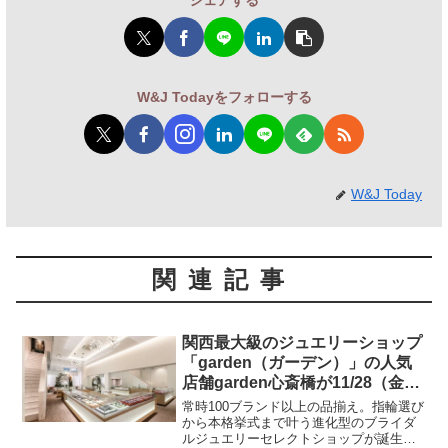
W&J Todayをフォローする
W&J Today
関連記事
関西最大級のジュエリーショップ
「garden（ガーデン）」の人気
店舗garden心斎橋が11/28（金）
移転リニューアルオープン！グル
常時100ブランド以上の品揃え。指輪選び
ープ店最大の広さを誇り、館内に
から本格挙式まで叶う進化型のブライダ
ルジュエリーセレクトショップが誕生！
専用チャペル併設で結婚式にも対