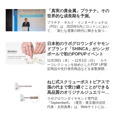
広々とした空間にブライダルジュエリー
応
をセレクト株式会社グレースフジミ（代
表取締役：藤原 勲）のブライダル小売部
「真実の貴金属」プラチナ。その
門として大阪・京都...
世界的な成長期を予測。
プラチナ・ギルド・インターナショナル
（PGI）は、2025年5月にロンドンにおい
て、「新たな需要の時代に輝きを放つプ
ラチナ・ジュエリー」をテーマに「プラ
チナ・ジュエリー・ビジネス・レビュー
（PJBR）2025」を開催しました。プラ
日本初のラボグロウンダイヤモン
チナ生産者...
ドブランド「SHINCA」がシンガ
ポールで初のPOPUPイベント
11月28日（木）～12月1日（日） カラ
ーコレクションを始めとしたPOP UP限
定商品や先行発売商品などを多数展開株
式会社 今与（本社：京都市中京区、代表
取締役社長：今西信隆）が製造・販売す
る、ラボグロウンダイヤモンドジュエリ
ねじ式スクリューポストピアスで
ーブランド「...
孫の代まで受け継ぐことができる
高品質のオリジナルジュエリーブ
ランドを目指す
ラボグロウンダイヤモンド専門店
『September5』（運営：東京都渋谷区
代表：太田真希）は、Webサイトにおい
てスクリューポスト（ねじ式）を採用し
た落ちないピアスを販売している。マス