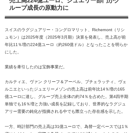
売上高224億ユーロ、ジュエリー部門がグ
ループ成長の原動力に
スイスのラグジュアリー・コングロマリット、Richemont（リシ
ュモン）は2025年度（2025年3月期）決算を発表し、売上高が前
年比11％増の224億ユーロ（約260億ドル）となったことを明らか
にした。
業績を牽引したのは宝飾事業だ。
カルティエ、ヴァン クリーフ＆アーペル、ブチェラッティ、ヴェ
ルニエといったジュエリーメゾンの売上高は前年比14％増の165
億ユーロに達し、グループ売上全体の約74％を占めた。第4四半期
単独でも16％増と力強い成長を記録しており、世界的なラグジュ
アリー需要の鈍化が指摘される中でも際立った存在感を示した。
一方、時計部門の売上高は31億ユーロで、為替一定ベースでは1％