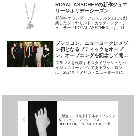
ク生活やスポーツ中などピアスが外れや
ROYAL ASSCHERの新作ジュエ
すいタイミングもス...
リー＠ホリデーシーズン
1854年オランダ・アムステルダムにて創
業したダイヤモンド・カッティング・ジ
ュエラー「ROYAL ASSCHER」は、11月
8日より、ホリデーシーズンを華やかに彩
る新作ジュエリーを発売した。 「GIFT
COLLECTION」に登場したのは...
ブシュロン、ニューヨークにメゾ
ン初となるブティックをオープ
ン。オープニングを記念して開催
されたイベントにセレブリティが
フランスを代表するスタイリッシュなハ
集結
イジュエリーメゾンであるブシュロン
は、2024年アメリカ・ニューヨークにメ
ゾン初となるブティックをオープンいた
しました。 1858年にパリにて創業した
ブシュロンは、創業当初からアメリカの
富裕層を顧客に抱え...
【阪急メンズ東京】日本初！フランス
発ジュエリーブランド「LA
RÉFLEXION」POPUP STORE 5月27
日(水)より開催