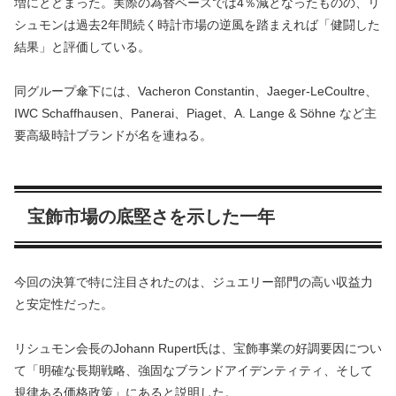
増にとどまった。実際の為替ベースでは4％減となったものの、リ
シュモンは過去2年間続く時計市場の逆風を踏まえれば「健闘した
結果」と評価している。
同グループ傘下には、Vacheron Constantin、Jaeger-LeCoultre、
IWC Schaffhausen、Panerai、Piaget、A. Lange & Söhne など主
要高級時計ブランドが名を連ねる。
宝飾市場の底堅さを示した一年
今回の決算で特に注目されたのは、ジュエリー部門の高い収益力
と安定性だった。
リシュモン会長のJohann Rupert氏は、宝飾事業の好調要因につい
て「明確な長期戦略、強固なブランドアイデンティティ、そして
規律ある価格政策」にあると説明した。