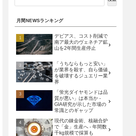
月間NEWSランキング
デビアス、コスト削減で
南ア最大のヴェネチア鉱
山を2年間生産停止
「うちならもっと安い」
が業界を殺す、自ら価値
を破壊するジュエリー業
界
「蛍光ダイヤモンドは品
質が悪い」は本当か -
GIA研究が示した市場の
常識とのギャップ
現代の錬金術、核融合炉
で「金」生産へ - 年間数
千kg規模で採算も