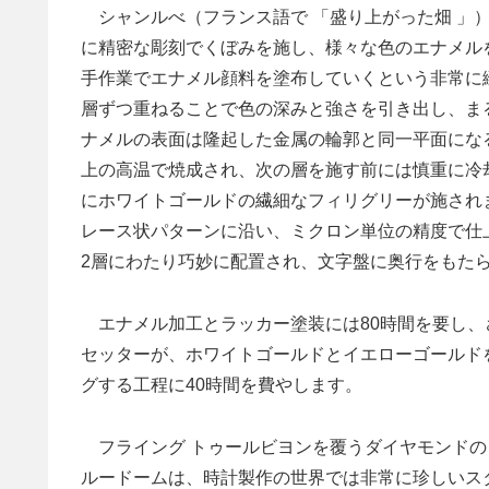
シャンルべ（フランス語で 「盛り上がった畑 」
に精密な彫刻でくぼみを施し、様々な色のエナメル
手作業でエナメル顔料を塗布していくという非常に
層ずつ重ねることで色の深みと強さを引き出し、ま
ナメルの表面は隆起した金属の輪郭と同一平面にな
上の高温で焼成され、次の層を施す前には慎重に冷
にホワイトゴールドの繊細なフィリグリーが施され
レース状パターンに沿い、ミクロン単位の精度で仕
2層にわたり巧妙に配置され、文字盤に奥行をもた
エナメル加工とラッカー塗装には80時間を要し、
セッターが、ホワイトゴールドとイエローゴールド
グする工程に40時間を費やします。
フライング トゥールビヨンを覆うダイヤモンドの
ルードームは、時計製作の世界では非常に珍しいス