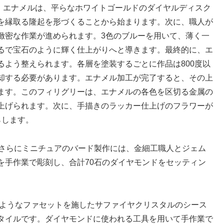
） エナメルは、平らなホワイトゴールドのダイヤルディスク
を縁取る隆起を形づくることから始まります。次に、職人が
緻密な作業が進められます。3色のブルーを用いて、薄く一
るで宝石のように輝く仕上がりへと導きます。最終的に、エ
るよう整えられます。各層を塗装するごとに作品は800度以
却する必要があります。エナメル加工が完了すると、その上
ます。このフィリグリーは、エナメルの各色を区切る金属の
上げられます。次に、手描きのラッカー仕上げのフラワーが
らします。
さらにミニチュアのバード製作には、金細工職人とジェム
を手作業で彫刻し、合計70石のダイヤモンドをセッティン
ようなファセットを施したサファイヤクリスタルのシース
タイルです。ダイヤモンドに使われる工具を用いて手作業で