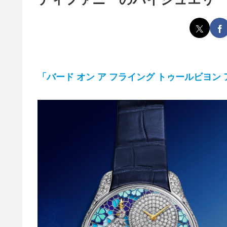
「バード オン ア フライング トゥールビヨン