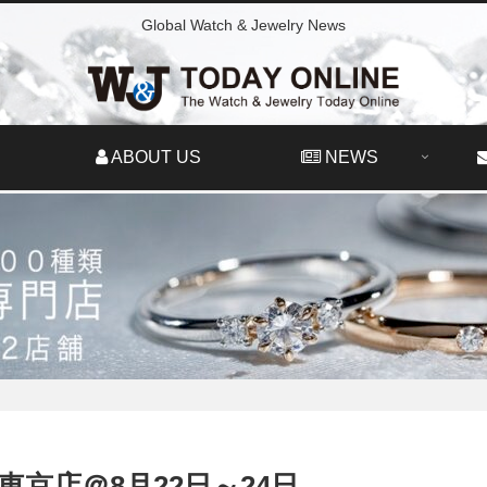
Global Watch & Jewelry News
ABOUT US
NEWS
京店＠8月22日～24日