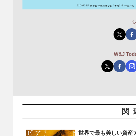
W&J T
関
世界で最も美しい資産