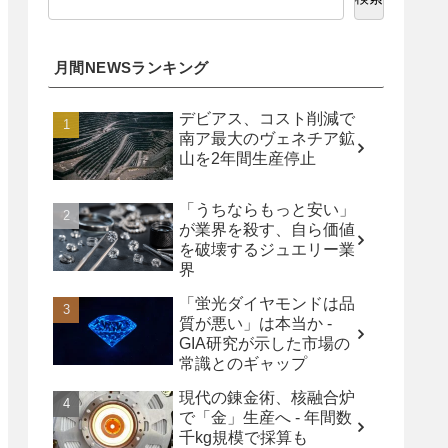
月間NEWSランキング
デビアス、コスト削減で
南ア最大のヴェネチア鉱
山を2年間生産停止
「うちならもっと安い」
が業界を殺す、自ら価値
を破壊するジュエリー業
界
「蛍光ダイヤモンドは品
質が悪い」は本当か -
GIA研究が示した市場の
常識とのギャップ
現代の錬金術、核融合炉
で「金」生産へ - 年間数
千kg規模で採算も