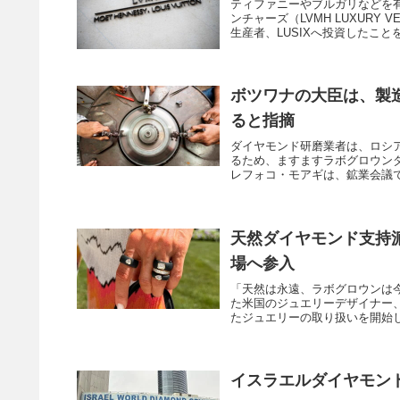
ティファニーやブルガリなどを有
ンチャーズ（LVMH LUXUR
生産者、LUSIXへ投資したことを明
ボツワナの大臣は、製
ると指摘
ダイヤモンド研磨業者は、ロシ
るため、ますますラボグロウン
レフォコ・モアギは、鉱業会議で
天然ダイヤモンド支持
場へ参入
「天然は永遠、ラボグロウンは
た米国のジュエリーデザイナー
たジュエリーの取り扱いを開始し
イスラエルダイヤモン