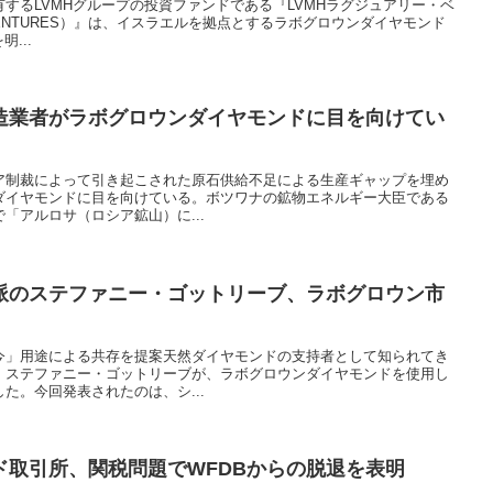
するLVMHグループの投資ファンドである『LVMHラグジュアリー・ベ
Y VENTURES）』は、イスラエルを拠点とするラボグロウンダイヤモンド
...
造業者がラボグロウンダイヤモンドに目を向けてい
ア制裁によって引き起こされた原石供給不足による生産ギャップを埋め
ダイヤモンドに目を向けている。ボツワナの鉱物エネルギー大臣である
「アルロサ（ロシア鉱山）に...
派のステファニー・ゴットリーブ、ラボグロウン市
今」用途による共存を提案天然ダイヤモンドの支持者として知られてき
、ステファニー・ゴットリーブが、ラボグロウンダイヤモンドを使用し
た。今回発表されたのは、シ...
ド取引所、関税問題でWFDBからの脱退を表明