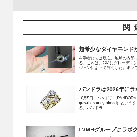
関
超希少なダイヤモンドが
科学者たちは現在、地球の内部
る。これは、GIAにグレーデ
ジョンによって判明した。ボツワ
パンドラは2026年に
10月5日、パンドラ（PANDOR
growth journey ahea
る。パンドラ...
LVMHグループはラボ