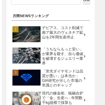
月間NEWSランキング
デビアス、コスト削減で
南ア最大のヴェネチア鉱
山を2年間生産停止
「うちならもっと安い」
が業界を殺す、自ら価値
を破壊するジュエリー業
界
「蛍光ダイヤモンドは品
質が悪い」は本当か -
GIA研究が示した市場の
常識とのギャップ
現代の錬金術、核融合炉
で「金」生産へ - 年間数
千kg規模で採算も