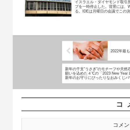
イスラエル・ダイヤモンド取引所
プを一時停止した。背景には、
る。IDEは月曜日の会議でこの決
2022年
新年の干支”うさぎ”のモチーフや天然
願いを込めた４℃の「2023 New Year Li
新年のお守りにぴったりなおみくじパ
ゼントも
コ
コメン