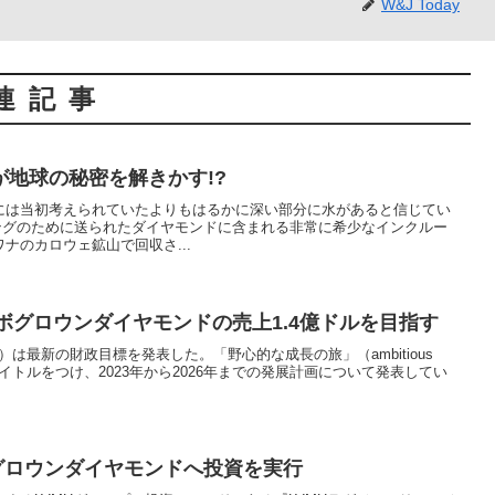
W&J Today
連記事
地球の秘密を解きかす!?
には当初考えられていたよりもはるかに深い部分に水があると信じてい
ィングのために送られたダイヤモンドに含まれる非常に希少なインクルー
ナのカロウェ鉱山で回収さ...
ラボグロウンダイヤモンドの売上1.4億ドルを目指す
A）は最新の財政目標を発表した。「野心的な成長の旅」（ambitious
d）というタイトルをつけ、2023年から2026年までの発展計画について発表してい
グロウンダイヤモンドへ投資を実行