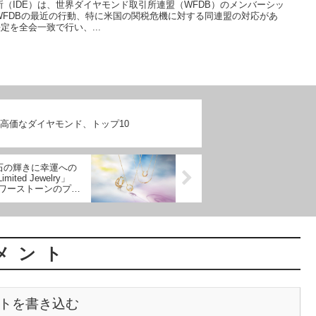
（IDE）は、世界ダイヤモンド取引所連盟（WFDB）のメンバーシッ
WFDBの最近の行動、特に米国の関税危機に対する同連盟の対応があ
定を全会一致で行い、...
最も高価なダイヤモンド、トップ10
石の輝きに幸運への
mited Jewelry」
ワーストーンのプレ
メント
トを書き込む