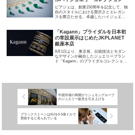
ピアジェは、創業150周年を記念して、独
自のスタイルにおける贅沢さとエレガン
スを際立たせる、卓越したハイジュエリ
ーウォッチコレクションを発表します。
ウォッチメーカーとジュエラーであるピ
アジェは、ゴールドと色使いの技巧に敬
「Kagann」ブライダルを日本初
意を表し、カフブレス...
の常設展示はじめたJKPLANET
銀座本店
9月1日より、東京発、伝統技法とモダン
なデザインが融合したジュエリーブラン
ド「Kagann」のブライダルコレクション
を常設展開愛の指輪、結婚指輪、婚約指
輪、天然ダイヤモンドを専門に取り扱う
ブライダルジュエリーセレクトショップ
『JKPLANE...
中国市場の再開がリシュモングループ
のジュエリー販売を引き上げる
ブラックストーンはIGIを5.5億ドルで
買収すると見られている