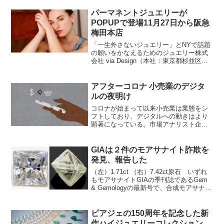
パーマネントジュエリーが
POPUPで登場11月27日から阪急
梅田本店
「一生外さないジュエリー」とNYで話題
の願いをかなえるためのジュエリー株式
会社 via Design（本社：東京都杉並区、
代表：二宮 美生）が展開するジュエリー
ブランド「NEXT DIAMOND NEW
YORK」は、11月27日（水）〜1...
アフターコロナ 小売業のデジタ
ルの夜明け
コロナが始まって以来小売業は業態をシ
フトしており、デジタルへの動きはより
顕著になっている。市場アナリスト企業
であるベイン＆カンパニーの最新のグロ
ーバルダイヤモンド業界2021–22レポー
トによると、現在（米国の）ジュエリー
GIAは２件のモアサナイト詐欺を
小売業者の約90％...
発見、報告した
（左）1.71ct （右）7.42ct原石 いずれ
もモアサナイトGIAの季刊誌であるGem
& Gemologyの最新号で、合成モアサナイ
トに関する２件の詐欺未遂事件が取り上
げられた。ひとつのケースは、ニューヨ
ークのGIAラボに提出された7...
ピアジェの150周年を記念した新
作ハイジュエリーコレクション