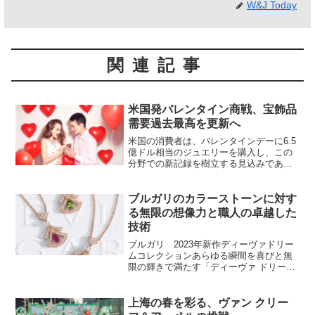
W&J Today
関連記事
米国発バレンタイン商戦、宝飾品
需要過去最高を更新へ
米国の消費者は、バレンタインデーに6.5
億ドル相当のジュエリーを購入し、この
分野での新記録を樹立する見込みである
と、全米小売業協会（NRF）が発表し
た。これにより、ジュエリーは消費者支
出のカテゴリーで最高額となり、外食や
ブルガリのカラーストーンに対す
花、チョコレートを含...
る無限の想像力と職人の卓越した
技術
ブルガリ 2023年新作ディーヴァドリー
ムコレクションあらゆる瞬間を喜びと無
限の輝きで満たす「ディーヴァ ドリー
ム」は、類まれな女性の生まれ持った優
雅さと純粋なエネルギーを最大限に引き
出します。女性らしいデザインと繊細な
上海の春を彩る、ヴァン クリー
ジェムストーン使い、...