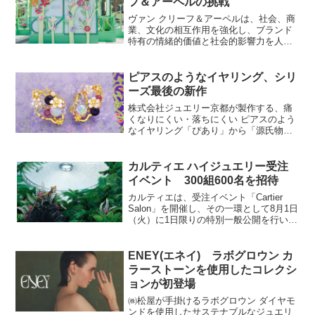
フ＆アーペルの挑戦
ヴァン クリーフ＆アーペルは、社会、商
業、文化の相互作用を強化し、ブランド
特有の情緒的価値と社会的影響力を人々
に届けることに注力している。上海の街
頭において、この理念を具現化した「ヴ
ァン クリーフ＆アーペル春意侬侬」が開
ピアスのようなイヤリング、シリ
催された。暖冬だった...
ーズ最後の新作
株式会社ジュエリー京都が製作する、痛
くなりにくい・落ちにくい ピアスのよう
なイヤリング「ぴあり」から「源氏物
語」の登場人物をイメージしてデザイン
した、シリーズ第10弾となる新作「紫の
上」を2022年12月16日(金)から数量限定
カルティエ ハイジュエリー受注
で販売いたし...
イベント 300組600名を招待
カルティエは、受注イベント「Cartier
Salon」を開催し、その一環として8月1日
（火）に1日限りの特別一般公開を行いま
す。応募はカルティエLINE公式アカウン
トより承り、ご応募いただいた中から300
組 600名様をご招待いたします。...
ENEY(エネイ) ラボグロウン カ
ラーストーンを使用したコレクシ
ョンが初登場
㈱松屋が手掛けるラボグロウン ダイヤモ
ンドを使用したサステナブルなジュエリ