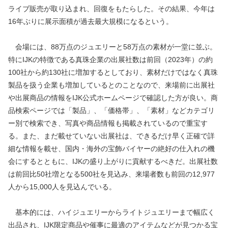
ライブ販売が取り込まれ、回復をもたらした。その結果、今年は
16年ぶりに展示面積が過去最大規模になるという。
会場には、88万点のジュエリーと58万点の素材が一堂に並ぶ。
特にIJKの特徴である真珠企業の出展社数は前回（2023年）の約
100社から約130社に増加するとしており、素材だけではなく真珠
製品を扱う企業も増加しているとのことなので、来場前に出展社
や出展商品の情報をIJK公式ホームページで確認した方が良い。商
品検索ページでは「製品」、「価格帯」、「素材」などカテゴリ
ー別で検索でき、写真や商品情報も掲載されているので重宝す
る。また、まだ載せていない出展社は、できるだけ早く正確で詳
細な情報を載せ、国内・海外の宝飾バイヤーの絶好の仕入れの機
会にするとともに、IJKの盛り上がりに貢献するべきだ。出展社数
は前回比50社増となる500社を見込み、来場者数も前回の12,977
人から15,000人を見込んでいる。
基本的には、ハイジュエリーからライトジュエリーまで幅広く
出品され、IJK限定商品や催事に最適のアイテムなどが見つかる宝