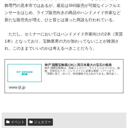
飾専門の見本市ではあるが、最近はSNS販売が可能なインフルエ
ンサーをはじめ、ライブ販売向きの商品やハンドメイド作家など
新たな販売先が増え、ひと昔とは違った商談も行われている。
ただし、セミナーにおいてはハンドメイド作家向けの2本（実質
1本）となっており、宝飾業界の力が加わってないことが推測さ
れ、このままでいいのかは考えるべきことだろう。
神戸 国際宝飾展(IJK) | 西日本最大の宝石の祭典
神戸 国際宝飾展は、高級ジュエリー、ライトジュエリーから、鉱
物、天然石ルース、ハンドメイドに必要な素材・パーツまで、
『実際に見て、比べて、特別価格で仕入れができる』展示会！宝
飾卸・メーカーが出展し、日本をはじめとしたアジア各国のバイ
ヤーや、...
www.ijt.jp
イベント
ジュエリー