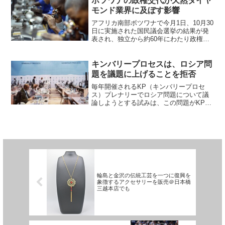
ボツワナの政権交代が天然ダイヤ
モンド業界に及ぼす影響
アフリカ南部ボツワナで今月1日、10月30
日に実施された国民議会選挙の結果が発
表され、独立から約60年にわたり政権を
担ってきた与党「ボツワナ民主党」
（BDP）が敗れた。アフリカ屈指の民主
主義国家とされるボツワナで、1966年の
キンバリープロセスは、ロシア問
独立から初めて...
題を議題に上げることを拒否
毎年開催されるKP（キンバリープロセ
ス）プレナリーでロシア問題について議
論しようとする試みは、この問題がKPの
管轄下にあるかどうかについての異なる
見解を組織が受け取ったとして、失敗に
終わった。EUと５カ国の政府は、今月ボ
ツワナで開催された会...
輪島と金沢の伝統工芸を一つに復興を
象徴するアクセサリーを販売＠日本橋
三越本店でも