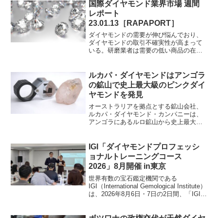
人が死亡したと見られるダイヤモンド鉱
国際ダイヤモンド業界市場 週間
山事故が発生してい...
レポート
23.01.13［RAPAPORT］
ダイヤモンドの需要が伸び悩んでおり、
ダイヤモンドの取引不確実性が高まって
いる。研磨業者は需要の低い商品の在庫
を削減しようとしているため、ポリッシ
ュダイヤモンドの生産性は低くなってい
る。原石の二次マーケットでの価格が下
ルカパ・ダイヤモンドはアンゴラ
落している中、来週のデビ...
の鉱山で史上最大級のピンクダイ
ヤモンドを発見
オーストラリアを拠点とする鉱山会社、
ルカパ・ダイヤモンド・カンパニーは、
アンゴラにあるルロ鉱山から史上最大級
のピンクダイヤモンド原石を発掘したと
発表した。鉱山の名前にちなんで"ルロ・
ローズ"と名付けられたこの170ctsのタイ
IGI「ダイヤモンドプロフェッシ
プIIaダイヤ...
ョナルトレーニングコース
2026」8月開催 in東京
世界有数の宝石鑑定機関である
IGI（International Gemological Institute）
は、2026年8月6日・7日の2日間、「IGIダ
イヤモンドプロフェッショナルトレーニ
ングコース2026」を東京都内で開催す
る。日本で...