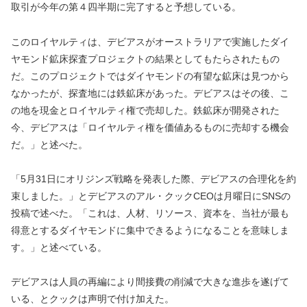
取引が今年の第４四半期に完了すると予想している。
このロイヤルティは、デビアスがオーストラリアで実施したダイ
ヤモンド鉱床探査プロジェクトの結果としてもたらされたもの
だ。このプロジェクトではダイヤモンドの有望な鉱床は見つから
なかったが、探査地には鉄鉱床があった。デビアスはその後、こ
の地を現金とロイヤルティ権で売却した。鉄鉱床が開発された
今、デビアスは「ロイヤルティ権を価値あるものに売却する機会
だ。」と述べた。
「5月31日にオリジンズ戦略を発表した際、デビアスの合理化を約
束しました。」とデビアスのアル・クックCEOは月曜日にSNSの
投稿で述べた。「これは、人材、リソース、資本を、当社が最も
得意とするダイヤモンドに集中できるようになることを意味しま
す。」と述べている。
デビアスは人員の再編により間接費の削減で大きな進歩を遂げて
いる、とクックは声明で付け加えた。