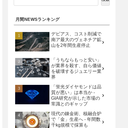
月間NEWSランキング
デビアス、コスト削減で
南ア最大のヴェネチア鉱
山を2年間生産停止
「うちならもっと安い」
が業界を殺す、自ら価値
を破壊するジュエリー業
界
「蛍光ダイヤモンドは品
質が悪い」は本当か -
GIA研究が示した市場の
常識とのギャップ
現代の錬金術、核融合炉
で「金」生産へ - 年間数
千kg規模で採算も