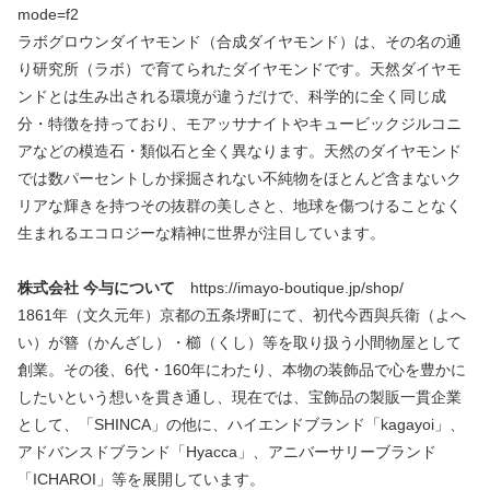
mode=f2
ラボグロウンダイヤモンド（合成ダイヤモンド）は、その名の通
り研究所（ラボ）で育てられたダイヤモンドです。天然ダイヤモ
ンドとは生み出される環境が違うだけで、科学的に全く同じ成
分・特徴を持っており、モアッサナイトやキュービックジルコニ
アなどの模造石・類似石と全く異なります。天然のダイヤモンド
では数パーセントしか採掘されない不純物をほとんど含まないク
リアな輝きを持つその抜群の美しさと、地球を傷つけることなく
生まれるエコロジーな精神に世界が注目しています。
株式会社 今与について
https://imayo-boutique.jp/shop/
1861年（文久元年）京都の五条堺町にて、初代今西與兵衛（よへ
い）が簪（かんざし）・櫛（くし）等を取り扱う小間物屋として
創業。その後、6代・160年にわたり、本物の装飾品で心を豊かに
したいという想いを貫き通し、現在では、宝飾品の製販一貫企業
として、「SHINCA」の他に、ハイエンドブランド「kagayoi」、
アドバンスドブランド「Hyacca」、アニバーサリーブランド
「ICHAROI」等を展開しています。