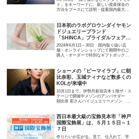
ド」をキーワードに、新しい資産保全の
方法をブースにて説明・提案国内最大級
のジュエリー・ブライダルジュエリーの
セレクトショップを50店舗以上展開する
BIJOUPIKO（読み：ビジュピコ）グルー
日本初のラボグロウンダイヤモン
プ株式会社...
ドジュエリーブランド
「SHINCA」ブライダルフェアを
開催
2024年6月1日～30日 国内取り扱い店
舗・オンラインショップにて期間中のご
購入・オーダーで特別なギフトボックス
をプレゼント 株式会社今与（本社：京都
市中京区、代表取締役社長：今西信隆）
が製造、販売する、ラボグロウンダイヤ
ショーメの「ビーマイラブ」に朝
モンドジュエリー...
比奈彩、玉城ティナなど数多くの
KOLが来場中
10月1日まで、伊勢丹新宿店本１階ザ・ス
テージで開催中メゾンのアンバサダー
朝比奈 彩さんハイジュエリーメゾン シ
ョーメが、メゾンの人気コレクション
「ビー マイ ラブ」にフォーカスをあてた
ポップアップ ストアを2024年9月25日
西日本最大級の宝飾見本市「神戸
（水）より...
国際宝飾展」は、５月１５日～１
７日
作りたいが広がる。見て、仕入れて、学