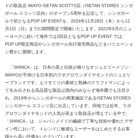
ドの取扱店 IMAYO ISETAN SCOTTS店（ISETAN STORES シンガ
ポール スコッツ店内）のオープン5周年を記念して、シンガポー
ルで初となるPOP UP EVENTを、2024年11月28日（木）から12
月1日（日）までの期間限定で開催いたします。2022年5月のニュ
ーヨークに続いて海外では2回目となるPOP UP EVENT では、
POP UP限定商品やシンガポール先行発売商品などをバリエーショ
ン豊かに展開します。
「SHINCA」は、日本の美と伝統が織りなすジュエリーメゾン・
IMAYOが手掛ける日本初のラボグロウンダイヤモンドのジュエリ
ーブランドです。えりすぐりの素材と熟練のクラフトマンによっ
て生み出される高品質な製品は国内のみならず海外圏でも注目さ
れ、2019年からシンガポールの商業施設であるISETAN STORES
シンガポール スコッツ店に出店しています。同地では近年、ラボ
グロウンダイヤモンドの人気が高まり取扱店が増えている中で、
「SHINCA」は、ジャパンメイドの繊細で丁寧な技術や優れたデザ
イン性において、トレンドに敏感なユーザーをはじめとするお客
様から高い評価をいただいています。