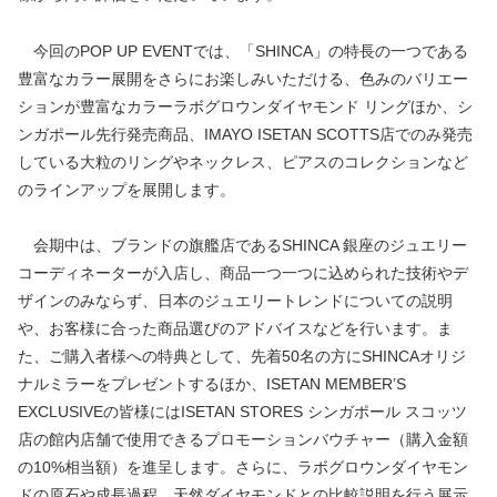
今回のPOP UP EVENTでは、「SHINCA」の特長の一つである
豊富なカラー展開をさらにお楽しみいただける、色みのバリエー
ションが豊富なカラーラボグロウンダイヤモンド リングほか、シ
ンガポール先行発売商品、IMAYO ISETAN SCOTTS店でのみ発売
している大粒のリングやネックレス、ピアスのコレクションなど
のラインアップを展開します。
会期中は、ブランドの旗艦店であるSHINCA 銀座のジュエリー
コーディネーターが入店し、商品一つ一つに込められた技術やデ
ザインのみならず、日本のジュエリートレンドについての説明
や、お客様に合った商品選びのアドバイスなどを行います。ま
た、ご購入者様への特典として、先着50名の方にSHINCAオリジ
ナルミラーをプレゼントするほか、ISETAN MEMBER’S
EXCLUSIVEの皆様にはISETAN STORES シンガポール スコッツ
店の館内店舗で使用できるプロモーションバウチャー（購入金額
の10%相当額）を進呈します。さらに、ラボグロウンダイヤモン
ドの原石や成長過程、天然ダイヤモンドとの比較説明を行う展示