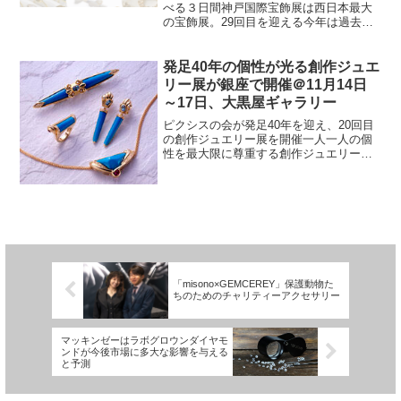
べる３日間神戸国際宝飾展は西日本最大
の宝飾展。29回目を迎える今年は過去最
大の規模で開催され、注目を集めてい
る。会場は神戸国際展示場。時間は10時
～18時（最終日は17時）。主催は、RX
発足40年の個性が光る創作ジュエ
Japan㈱。全...
リー展が銀座で開催＠11月14日
～17日、大黒屋ギャラリー
ピクシスの会が発足40年を迎え、20回目
の創作ジュエリー展を開催一人一人の個
性を最大限に尊重する創作ジュエリーグ
ループ「ピクシスの会」が、発足40周年
を迎えた。11月14日～17日には、銀座に
ある大黒屋ギャラリーで、20回目を迎え
る「創作ジ...
「misono×GEMCEREY」保護動物た
ちのためのチャリティーアクセサリー
マッキンゼーはラボグロウンダイヤモ
ンドが今後市場に多大な影響を与える
と予測