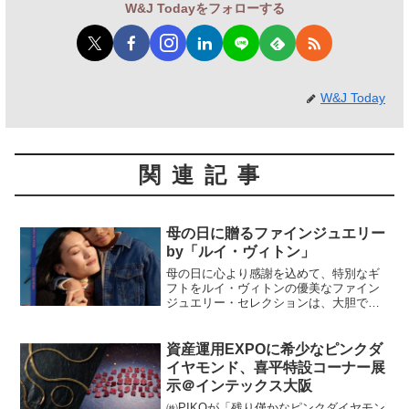
W&J Todayをフォローする
W&J Today
関連記事
母の日に贈るファインジュエリー
by「ルイ・ヴィトン」
母の日に心より感謝を込めて、特別なギ
フトをルイ・ヴィトンの優美なファイン
ジュエリー・セレクションは、大胆でア
イコニックなデザインが身に着けるたび
に大切な想い出を呼び起こす、特別なギ
フトにぴったりのアイテムが揃います。
資産運用EXPOに希少なピンクダ
リング 「ル ダミエ ド...
イヤモンド、喜平特設コーナー展
示＠インテックス大阪
㈱PIKOが「残り僅かなピンクダイヤモン