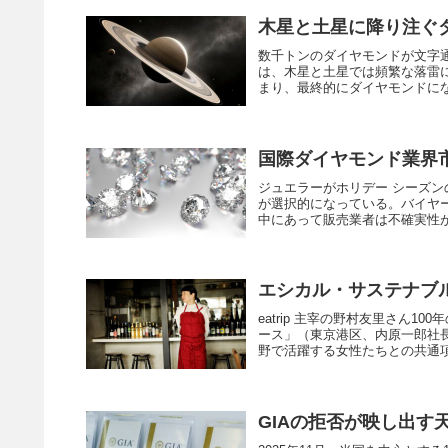
木星と土星に降り注ぐ
数千トンのダイヤモンドが文字
は、木星と土星では頻繁な落雷
まり、最終的にダイヤモンドにな
国際ダイヤモンド業界市場 
ジュエラーがホリデー シーズ
が選択的になっている。バイヤ
中にあって販売業者は不確実性が
エシカル・サステナブ
eatrip 主宰の野村友里さん10
ース」（東京港区、内原一郎社
野で活躍する女性たちとの共通項を
GIAの拒否が映し出す