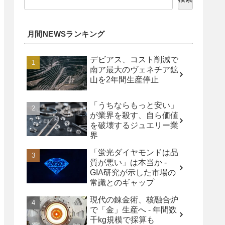
月間NEWSランキング
デビアス、コスト削減で
南ア最大のヴェネチア鉱
山を2年間生産停止
「うちならもっと安い」
が業界を殺す、自ら価値
を破壊するジュエリー業
界
「蛍光ダイヤモンドは品
質が悪い」は本当か -
GIA研究が示した市場の
常識とのギャップ
現代の錬金術、核融合炉
で「金」生産へ - 年間数
千kg規模で採算も