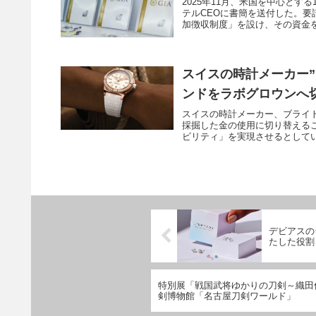
2025年11月、米国を中心とす
テルCEOに書簡を送付した。要
加徴収制度」を設け、その資金を
スイスの時計メーカー”
ンドをラボグロウンへ
スイスの時計メーカー、ブライ
採掘した金の使用に切り替える
ビリティ」を実現させるとしてい
デビアスの
たした役割
特別展「戦国武将ゆかりの刀剣～織田
剣博物館「名古屋刀剣ワールド」