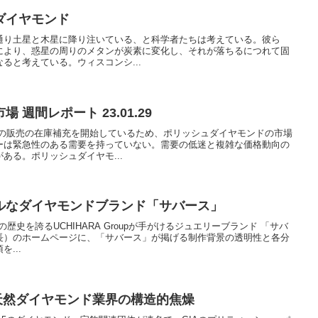
ダイヤモンド
通り土星と木星に降り注いている、と科学者たちは考えている。彼ら
により、惑星の周りのメタンが炭素に変化し、それが落ちるにつれて固
ると考えている。ウィスコンシ...
週間レポート 23.01.29
ンの販売の在庫補充を開始しているため、ポリッシュダイヤモンドの市場
ーは緊急性のある需要を持っていない。需要の低迷と複雑な価格動向の
ある。ポリッシュダイヤモ...
ルなダイヤモンドブランド「サバース」
0年の歴史を誇るUCHIHARA Groupが手がけるジュエリーブランド 「サバ
長）のホームページに、「サバース」が掲げる制作背景の透明性と各分
...
天然ダイヤモンド業界の構造的焦燥