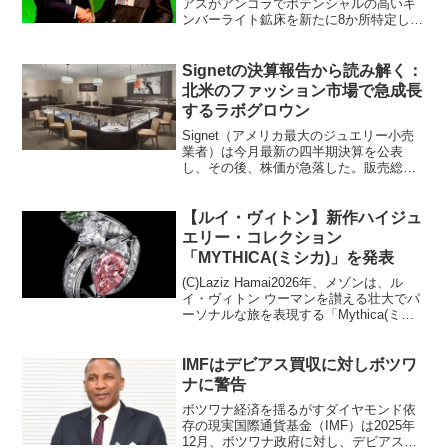
アスがアンゴラでポテンシャルの高いキ
ンバーライト鉱床を新たに8か所特定した
と報道した。デビアスは10年ぶりに2022
年に同国での探査を再開し、2月にはアン
ゴラの国立鉱物資源庁、同国の国営鉱
Signetの決算報告から読み解く：
業・貿易会社...
北米のファッション市場で急成長
するラボグロウン
Signet（アメリカ最大のジュエリー小売
業者）は今月最新の四半期決算を公表
し、その後、株価が急落した。販売総額
は前年同期比で3.1％減少、営業利益は
30.8％減少、既存店売上は前年同期比で
0.7％減少というのは投資家にとって懸念
【ルイ・ヴィトン】新作ハイジュ
材料だ。し...
エリー・コレクション
「MYTHICA(ミシカ)」を発表
(C)Laziz Hamai2026年、メゾンは、ル
イ・ヴィトン ウーマンを讃える壮大でパ
ーソナルな旅を表現する「Mythica(ミシ
カ)」と共に、その探求の旅へと乗り出し
ます。神話に宿る普遍的な構造とエレメ
ントに着想を得た新作ハイジュエリ...
IMFはデビアス買収に対しボツワ
ナに警告
ボツワナ経済を揺るがすダイヤモンド依
存の現実国際通貨基金（IMF）は2025年
12月、ボツワナ政府に対し、デビアスへ