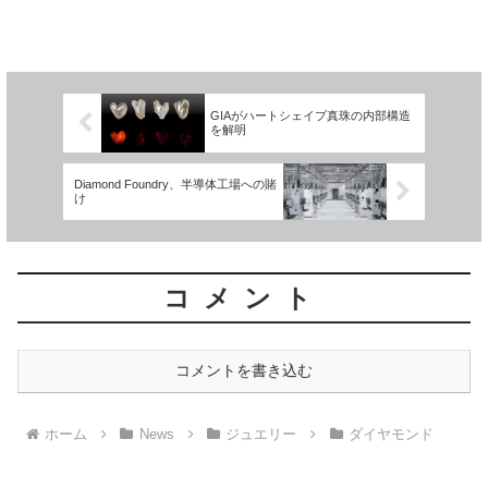
の株式取得拡大について慎重に対応すべ
きだとの警告を発表した。IMFの2025年
版「アーティクルIV協議」報告書は、世
界的な天...
GIAがハートシェイプ真珠の内部構造
を解明
Diamond Foundry、半導体工場への賭
け
コメント
コメントを書き込む
ホーム
News
ジュエリー
ダイヤモンド