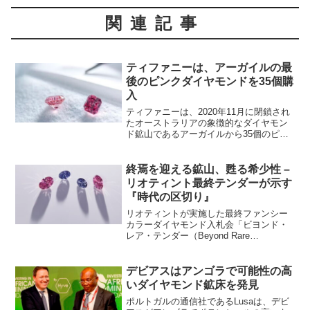
関連記事
ティファニーは、アーガイルの最
後のピンクダイヤモンドを35個購
入
ティファニーは、2020年11月に閉鎖され
たオーストラリアの象徴的なダイヤモン
ド鉱山であるアーガイルから35個のピン
クダイヤモンドが入ったパーセルを購入
した。これは2023年春から始まる一連の
ハイジュエリーイベント「to select cl...
終焉を迎える鉱山、甦る希少性 –
リオティント最終テンダーが示す
『時代の区切り』
リオティントが実施した最終ファンシー
カラーダイヤモンド入札会「ビヨンド・
レア・テンダー（Beyond Rare
Tender）」は、まさに“ひとつの時代の終
わり”を象徴するイベントであった。オー
ストラリアのアーガイル鉱山は2020年11
デビアスはアンゴラで可能性の高
月に...
いダイヤモンド鉱床を発見
ポルトガルの通信社であるLusaは、デビ