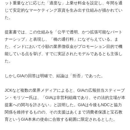
ット重量などに応じた「適度な」上乗せ料金を設定し、年間を通
じて安定的なマーケティング原資を生み出す仕組みが描かれてい
た。
提案書では、この仕組みを「公平で透明、かつ拡張可能なパート
ナーシップ」と表現し、「橋の通行料」になぞらえている。ま
た、インドにおいて小額の業界徴収金がプロモーション目的で機
能している点を挙げ、すでに実証されたモデルであるとも主張し
た。
しかしGIAの回答は明確で、結論は「拒否」であった。
JCKなど複数の業界メディアによると、GIAの広報担当スティーブ
ン・モリソー氏は、「GIAは非営利組織であり、その法的立場が本
提案への関与を許さない」と説明した。GIAは今後もNDCと協力
関係を維持するものの、その支援はあくまで消費者保護と宝石教
育というGIA本来の使命に合致する範囲に限定されるとした。