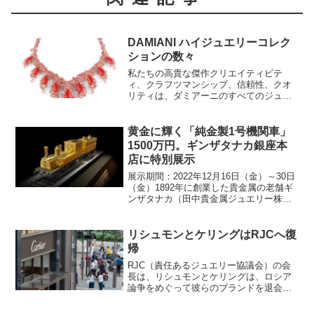
DAMIANI ハイジュエリーコレク
ションの数々
私たちの高貴な傑作クリエイティビテ
ィ、クラフツマンシップ、信頼性、クオ
リティは、ダミアーニのすべてのジュエ
リーに貫かれている貴重な価値観です。
メゾンのデザインは、ダミアーニ家が3世
代にわたって受け継いできたジュエリー
黄金に輝く「純金製1号機関車」
への情熱を表現したもので...
1500万円。ギンザタナカ銀座本
店に特別展示
展示期間：2022年12月16日（金）～30日
（金）1892年に創業した貴金属の老舗ギ
ンザタナカ（田中貴金属ジュエリー株式
会社 本社：中央区銀座、代表取締役社長
執行役員：田中 和和）は、鉄道開業150
年を記念して製作された「純金製1号機関
リシュモンとケリングはRJCへ復
車...
帰
RJC（責任あるジュエリー協議会）の会
長は、リシュモンとケリングは、ロシア
論争をめぐって彼らのブランドを退会さ
せていたが、再び同協議会に復帰したと
発表した。「これらのグループに所属す