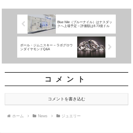
続く独自の仕入れルートを築き、宣伝費
をはじめとした...
Blue Nile（ブルーナイル）はナスダッ
クへ上場予定 – 評価額は8.73億ドル
ポール・ジムニスキー – ラボグロウ
ンダイヤモンドQ&A
コメント
コメントを書き込む
ホーム
News
ジュエリー