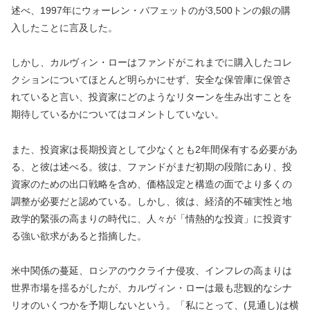
述べ、1997年にウォーレン・バフェットのが3,500トンの銀の購
入したことに言及した。
しかし、カルヴィン・ローはファンドがこれまでに購入したコレ
クションについてほとんど明らかにせず、安全な保管庫に保管さ
れていると言い、投資家にどのようなリターンを生み出すことを
期待しているかについてはコメントしていない。
また、投資家は長期投資として少なくとも2年間保有する必要があ
る、と彼は述べる。彼は、ファンドがまだ初期の段階にあり、投
資家のための出口戦略を含め、価格設定と構造の面でより多くの
調整が必要だと認めている。しかし、彼は、経済的不確実性と地
政学的緊張の高まりの時代に、人々が「情熱的な投資」に投資す
る強い欲求があると指摘した。
米中関係の蔓延、ロシアのウクライナ侵攻、インフレの高まりは
世界市場を揺るがしたが、カルヴィン・ローは最も悲観的なシナ
リオのいくつかを予期しないという。「私にとって、(見通し)は横