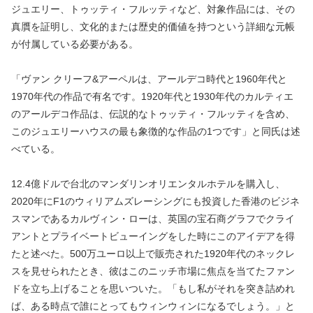
ジュエリー、トゥッティ・フルッティなど、対象作品には、その
真贋を証明し、文化的または歴史的価値を持つという詳細な元帳
が付属している必要がある。
「ヴァン クリーフ&アーペルは、アールデコ時代と1960年代と
1970年代の作品で有名です。1920年代と1930年代のカルティエ
のアールデコ作品は、伝説的なトゥッティ・フルッティを含め、
このジュエリーハウスの最も象徴的な作品の1つです」と同氏は述
べている。
12.4億ドルで台北のマンダリンオリエンタルホテルを購入し、
2020年にF1のウィリアムズレーシングにも投資した香港のビジネ
スマンであるカルヴィン・ローは、英国の宝石商グラフでクライ
アントとプライベートビューイングをした時にこのアイデアを得
たと述べた。500万ユーロ以上で販売された1920年代のネックレ
スを見せられたとき、彼はこのニッチ市場に焦点を当てたファン
ドを立ち上げることを思いついた。「もし私がそれを突き詰めれ
ば、ある時点で誰にとってもウィンウィンになるでしょう。」と