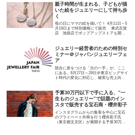
る24の企業が同協会を退会していた」と
親子時間が生まれる、子どもが描
同協会会長デビッド・...
いた絵をジュエリーにして持ち歩
く
母の日にママの絵を描いて！ 4月11日～5
月19日まで特別価格にて販売 東武百貨
店 池袋店でポップアップストアも開催
アンリガトウ(所在地：東京都品川区、代
表：田中 オリエ)が展開するジュエリーブ
ランド「anne-li-gatou」は、母の...
ジュエリー経営者のための特別セ
ミナー＠ジャパンジュエリーフェ
ア
競合に差をつける「次の一手」が、ここ
にある。8月27日～29日＠東京ビッグサイ
ト時代の変化に対応し、確実な売上向上
を実現したい—そんな経営者層の皆様に
貴重な機会のご案内。
Japan Jewellery Fair 2025では、業界トッ
予算30万円以下で手に入る、”一
プリー...
生ものジュエリー”で話題のイン
スタで販売する宝石商・櫻井彩子
インスタグラムからの集客を中心に宝石
のプライベート外商を行う櫻井彩子氏
（東京都文京区）が展開する予算30万円
以下の宝石を取り扱う承認性会員サイト
「A JEWELRY BOX」では、母の代から