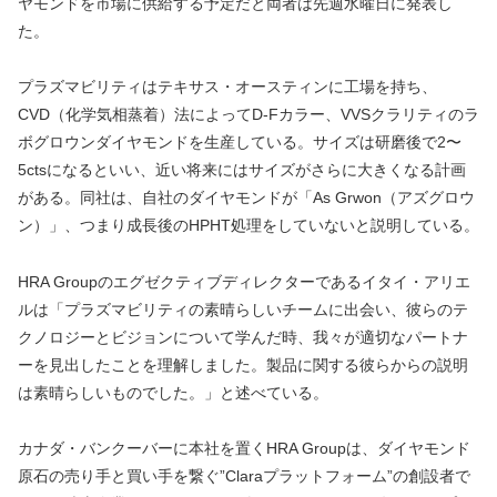
ヤモンドを市場に供給する予定だと両者は先週水曜日に発表し
た。
プラズマビリティはテキサス・オースティンに工場を持ち、
CVD（化学気相蒸着）法によってD-Fカラー、VVSクラリティのラ
ボグロウンダイヤモンドを生産している。サイズは研磨後で2〜
5ctsになるといい、近い将来にはサイズがさらに大きくなる計画
がある。同社は、自社のダイヤモンドが「As Grwon（アズグロウ
ン）」、つまり成長後のHPHT処理をしていないと説明している。
HRA Groupのエグゼクティブディレクターであるイタイ・アリエ
ルは「プラズマビリティの素晴らしいチームに出会い、彼らのテ
クノロジーとビジョンについて学んだ時、我々が適切なパートナ
ーを見出したことを理解しました。製品に関する彼らからの説明
は素晴らしいものでした。」と述べている。
カナダ・バンクーバーに本社を置くHRA Groupは、ダイヤモンド
原石の売り手と買い手を繋ぐ”Claraプラットフォーム”の創設者で