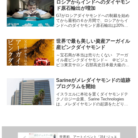
て、問題はもっと根本的なものだ。
ロシアからインドへのダイヤモン
「（消費者の）...
ド原石輸出が増加
G7がロシアダイヤモンドへの制裁を始め
てから最初の６か月間で、ロシアからイ
ンドへのダイヤモンド原石輸出は20%以
上増加し、410万カラットとなった。イン
ド商工省によると、2024年1月から6月ま
でで22.23％増加しているという。一方で
世界で最も美しい資産アーガイル
価格...
産ピンクダイヤモンド
～宝石商が本当は売りたくない アーガ
イル産ピンクダイヤモンド～ ＠ビジュ
ピコ東京サロン 石部高史日本最大級のジ
ュエリータウンである東京・御徒町で、
アーガイル産ピンクダイヤモンドの美し
さと希少性を紹介するとともに、資産防
Sarineがメレダイヤモンドの追跡
衛に関するアドバイスを...
プログラムを開始
イスラエルに本社を置くダイヤモンドテ
クノロジー企業、Sarine Technologies
は、メレダイヤモンドの起源をたどり、
ダイヤモンド原石から研磨されたダイヤ
モンドの間のリンクを確立する新しいシ
ステムを発表した。Sarineは今週月曜
日...
世界初、アートイベント「読むジュエ