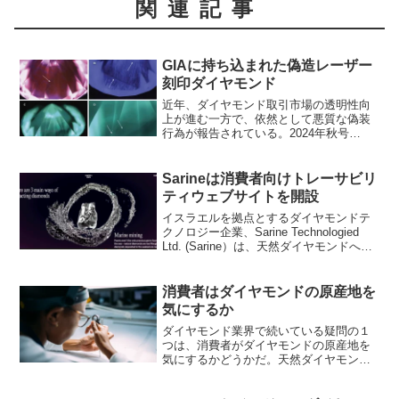
関連記事
GIAに持ち込まれた偽造レーザー
刻印ダイヤモンド
近年、ダイヤモンド取引市場の透明性向
上が進む一方で、依然として悪質な偽装
行為が報告されている。2024年秋号
『Gems & Gemology』誌にはGIAドバイ
で発生した事例が紹介された。偽造イン
スクリプション、その手口の巧妙化今
Sarineは消費者向けトレーサビリ
回、GIA...
ティウェブサイトを開設
イスラエルを拠点とするダイヤモンドテ
クノロジー企業、Sarine Technologied
Ltd. (Sarine）は、天然ダイヤモンドへの
信用と信頼を築くためにデザインされ
た、新しい消費者向けウェブサイトを立
ち上げた。このウェブサイトは...
消費者はダイヤモンドの原産地を
気にするか
ダイヤモンド業界で続いている疑問の１
つは、消費者がダイヤモンドの原産地を
気にするかどうかだ。天然ダイヤモンド
のオンライン小売業者であるThe Clear
CutのCEO、オリビア・ランドーにとっ