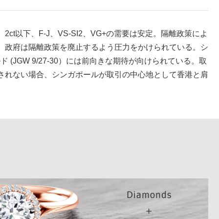
t以下、F-J、VS-SI2、VG+の需要は安定。隔離政策によ
、政府は隔離政策を廃止するよう圧力をかけられている。シ
 (JGW 9/27-30）には前向きな期待が向けられている。取
されない場合、シンガポールが取引の中心地として香港と肩