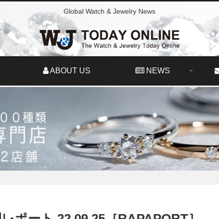
Global Watch & Jewelry News
ABOUT US
NEWS
ト 22.09.25［RAPAPORT］