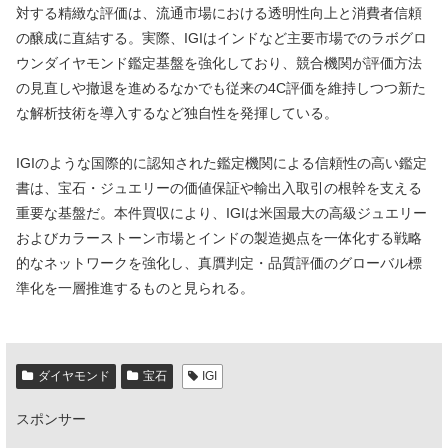
対する精緻な評価は、流通市場における透明性向上と消費者信頼
の醸成に直結する。実際、IGIはインドなど主要市場でのラボグロ
ウンダイヤモンド鑑定基盤を強化しており、競合機関が評価方法
の見直しや撤退を進めるなかでも従来の4C評価を維持しつつ新た
な解析技術を導入するなど独自性を発揮している。
IGIのような国際的に認知された鑑定機関による信頼性の高い鑑定
書は、宝石・ジュエリーの価値保証や輸出入取引の根幹を支える
重要な基盤だ。本件買収により、IGIは米国最大の高級ジュエリー
およびカラーストーン市場とインドの製造拠点を一体化する戦略
的なネットワークを強化し、真贋判定・品質評価のグローバル標
準化を一層推進するものと見られる。
ダイヤモンド
宝石
IGI
スポンサー