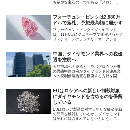
も希少な宝石の一つである「メロン・ブ
ルー」ダイヤモンドが、今年の11月11日
にクリスティーズ主催のオークションに
登場することが明らかになった。この
フォーチュン・ピンクは2,880万
9.51カラットの...
ドルで落札、予想最高額に届かず
フォーチュン・ピンク・ダイヤモンド
は、11月8日にジュネーブで開催されたク
リスティーズのジュエリーオークション
に出品され、2,880万ドルで落札された。
フォーチュン・ピンク・ダイヤモンドは
オークション史上最大のペアシェイプの
中国、ダイヤモンド業界への税優
ファンシーヴィヴ...
遇を撤廃へ
天然市場への逆風と、ラボグロウン推進
の思惑中国政府がダイヤモンド関連産業
への税制優遇措置を撤廃する方針を固め
た。これまで上海ダイヤモンド取引所
（SDE）を通じて輸入される研磨済みダ
イヤモンドに対し適用されてきた付加価
EUはロシアへの新しい制裁対象
値税（VAT）の軽減措置...
にダイヤモンドを含めるのを保留
している
EUはロシア製品に対する新たな経済制裁
の品目を検討しているが、ダイヤモンド
はそれには含まれていないという。この
新しい制裁は、いくつかの鉄鋼製品のEU
加盟国への輸入を禁止し、特定の半導体