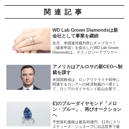
関連記事
WD Lab Grown Diamondsは新
会社として事業を継続
先月、米国連邦裁判所にチャプター７
（破産申請）を提出したWD Lab Grown
Diamondsは、テクノロジーアプリケーシ
ョンとしてのラボグロウンダイヤモンド
にフォーカスした会社、WD Advanced
Materials（WDAM）と...
アメリカはアルロサの新CEOへ制
裁を課す
米国国務省は、ロシアウクライナ戦争に
関連するロシアへの経済制裁の一環とし
て、ロシアのダイヤモンド鉱山企業であ
るアルロサの新CEO、パベル・マリニチ
ェフを制裁に含めた。米国政府は「ロシ
アの現在および将来の軍事能力を低下さ
幻のブルーダイヤモンド「メロ
せる」という大統領令1...
ン・ブルー」、再びオークション
へ
予想落札価格は最高45億円、11月にクリ
スティーズ・ジュネーブに出品世界で最