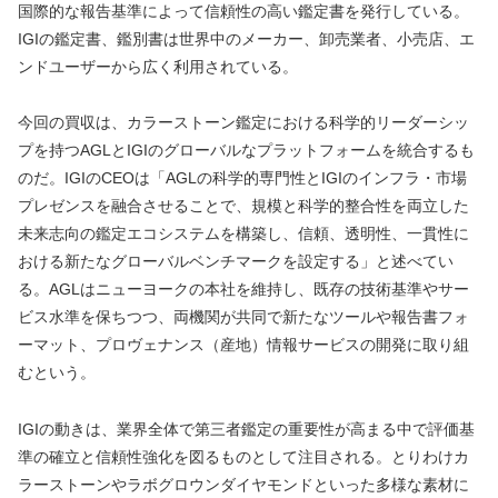
国際的な報告基準によって信頼性の高い鑑定書を発行している。
IGIの鑑定書、鑑別書は世界中のメーカー、卸売業者、小売店、エ
ンドユーザーから広く利用されている。
今回の買収は、カラーストーン鑑定における科学的リーダーシッ
プを持つAGLとIGIのグローバルなプラットフォームを統合するも
のだ。IGIのCEOは「AGLの科学的専門性とIGIのインフラ・市場
プレゼンスを融合させることで、規模と科学的整合性を両立した
未来志向の鑑定エコシステムを構築し、信頼、透明性、一貫性に
おける新たなグローバルベンチマークを設定する」と述べてい
る。AGLはニューヨークの本社を維持し、既存の技術基準やサー
ビス水準を保ちつつ、両機関が共同で新たなツールや報告書フォ
ーマット、プロヴェナンス（産地）情報サービスの開発に取り組
むという。
IGIの動きは、業界全体で第三者鑑定の重要性が高まる中で評価基
準の確立と信頼性強化を図るものとして注目される。とりわけカ
ラーストーンやラボグロウンダイヤモンドといった多様な素材に