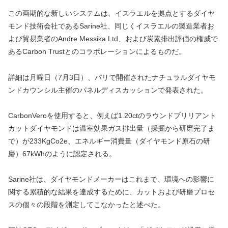
この画期的な新しいシステムは、イスラエルを拠点とするダイヤ
モンド技術会社であるSarine社、同じくイスラエルの製造業者お
よび貿易業者のAndre Messika Ltd、および炭素排出評価の権威で
あるCarbon Trustとのコラボレーションによるものだ。
詳細は月曜日（7月3日）、パリで開催されたナチュラルダイヤモ
ンドカウンシル主催のパネルディスカッションで発表された。
CarbonVeroを使用すると、例えば1.20ctのラウンドブリリアント
カットダイヤモンドは温室効果ガス排出量（採掘から研磨完了ま
で）が233KgCo2e、エネルギー消費量（ダイヤモンド原石の研
磨）67kWhのように認定される。
Sarine社は、ダイヤモンドメーカーはこれまで、環境への影響に
関する累積的な結果を達成するために、カットおよび研磨プロセ
スの個々の段階を測定してこなかったと述べた。