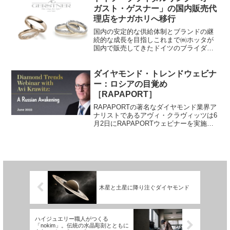
ッジズの時計とジュエリーのセ...
ガスト・ゲスナー」の国内販売代
理店をナガホリへ移行
国内の安定的な供給体制とブランドの継
続的な成長を目指しこれまで㈱ホッタが
国内で販売してきたドイツのブライダル
リングブランド「オーガスト・ゲスナ
ー」の国内における販売代理店を、4月１
日より㈱ナガホリが引き継ぐことを発表
ダイヤモンド・トレンドウェビナ
した。ホッタは、同ブラン...
ー：ロシアの目覚め
［RAPAPORT］
RAPAPORTの著名なダイヤモンド業界ア
ナリストであるアヴィ・クラヴィッツは6
月2日にRAPAPORTウェビナーを実施、
ロシアウクライナ戦争によるダイヤモン
ド市場の世界的な変化についての検討を
述べた。ここで重要と思われるポイント
を共有した...
木星と土星に降り注ぐダイヤモンド
ハイジュエリー職人がつくる
「nokim」。伝統の水晶彫刻とともに