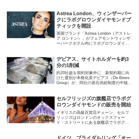
向けた野心的な一手として、新たなブラ
ンドと業界全体を対象とした「ビーコン
（灯台）」となる製品構想を明らかにし
Astrea London、ウィンザーパー
た。デビアスのCEOで...
クにラボグロウンダイヤモンドブ
ティックを開設
英国ブランド「Astrea London（アストレ
ア ロンドン）」がフェアモントウィンザ
ーパークホテル内にラボグロウンダイヤ
モンドブティックのオープン準備を進め
ている。これは9月末に米国のファッショ
ン誌V-Magazineが報じたものだ。最...
デビアス、サイトホルダーを約3
分の1削減
約20社超を契約対象外に 新契約期に向
けた選別が本格化英デビアス（De Beers
Group）が、同社の原石供給制度の中核を
担うサイトホルダーの数を大幅に削減す
る方針を示した。報道によれば、従来約
69社で構成されていた顧客リストのうち
セルフリッジズの旗艦店でラボグ
20...
ロウンダイヤモンドの販売を開始
イギリスの高級百貨店チェーン、セルフ
リッジズはロンドンのオックスフォー
ド・ストリートにある旗艦店でラボグロ
ウンダイヤモンドの販売を開始した。英
国のラボグロウンダイヤモンドブラン
ド、ザ・ダイヤモンドラボは、セルフリ
ドイツ ブライダルリング「オー