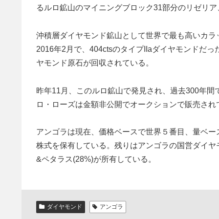
るルロ鉱山のマイニングブロック31部分のリゼリ
沖積層ダイヤモンド鉱山として世界で最も高いカラ
2016年2月で、404ctsのタイプIIaダイヤモンド
ヤモンド原石が回収されている。
昨年11月、このルロ鉱山で発見され、過去300年間で
ロ・ローズは金額非公開でオークションで販売され
アンゴラは現在、価格ベースで世界５番目、量ベー
株式を保有している。残りはアンゴラの国営ダイヤモ
&ペタラス(28%)が所有している。
ダイヤモンド
アンゴラ