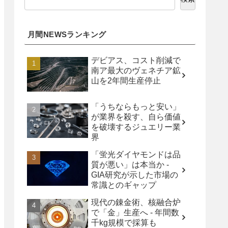
月間NEWSランキング
デビアス、コスト削減で
南ア最大のヴェネチア鉱
山を2年間生産停止
「うちならもっと安い」
が業界を殺す、自ら価値
を破壊するジュエリー業
界
「蛍光ダイヤモンドは品
質が悪い」は本当か -
GIA研究が示した市場の
常識とのギャップ
現代の錬金術、核融合炉
で「金」生産へ - 年間数
千kg規模で採算も