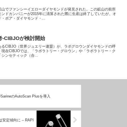
鉱山でファンシーイエローダイヤモンドが発見された。この鉱山の前所
ンドカンパニーが2015年に清算された際に生産は終了していたが、オ
・ボア・ダイヤモンド・...
-CIBJOが検討開始
るCIBJO（世界ジュエリー連盟）が、ラボグロウンダイヤモンドの呼
現在CIBJOでは、「ラボラトリー・グロウン」や「ラボラトリー・ク
シンセティック（合...
がSarineのAutoScan Plusを導入
定傾向に – RAPI