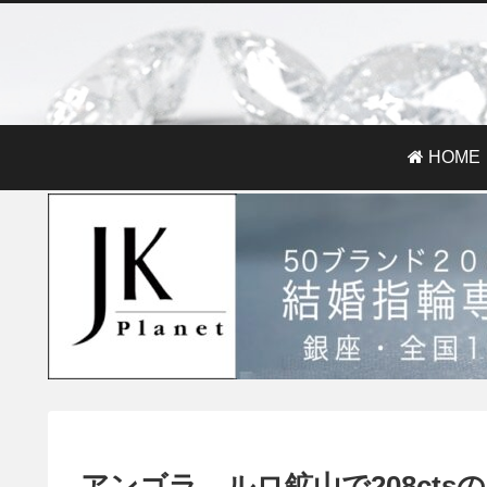
HOME
アンゴラ、ルロ鉱山で208ct