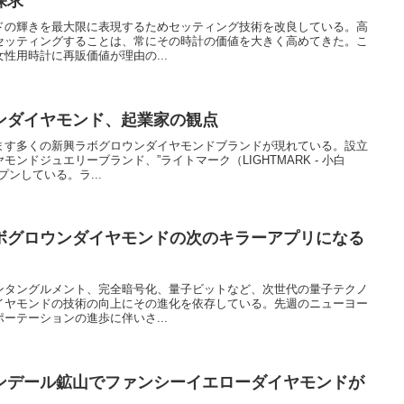
探求
ドの輝きを最大限に表現するためセッティング技術を改良している。高
セッティングすることは、常にその時計の価値を大きく高めてきた。こ
性用時計に再販価値が理由の...
ンダイヤモンド、起業家の観点
ます多くの新興ラボグロウンダイヤモンドブランドが現れている。設立
ンドジュエリーブランド、”ライトマーク（LIGHTMARK - 小白
プンしている。ラ...
ボグロウンダイヤモンドの次のキラーアプリになる
ンタングルメント、完全暗号化、量子ビットなど、次世代の量子テクノ
イヤモンドの技術の向上にその進化を依存している。先週のニューヨー
ーテーションの進歩に伴いさ...
ンデール鉱山でファンシーイエローダイヤモンドが