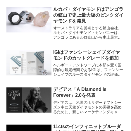
通信は、アングロ・アメリカンがデビア
スをロンドン取引所に上場させたいと考
ルカパ・ダイヤモンドはアンゴラ
えており、ある関係筋はデ...
の鉱山で史上最大級のピンクダイ
ヤモンドを発見
オーストラリアを拠点とする鉱山会社、
ルカパ・ダイヤモンド・カンパニーは、
アンゴラにあるルロ鉱山から史上最大級
のピンクダイヤモンド原石を発掘したと
発表した。鉱山の名前にちなんで"ルロ・
ローズ"と名付けられたこの170ctsのタイ
IGIはファンシーシェイプダイヤ
プIIaダイヤ...
モンドのカットグレードを追加
ベルギー・アントワープに本部を置く国
際的な鑑定機関であるIGIは、ファンシー
シェイプのルースダイヤモンドの評価に
カットグレードを追加すると発表した。
このカットグレードは、光がダイヤモン
ドのカットにどのように作用するのかを
デビアス「A Diamond Is
評価するものだという...
Forever」2.0を発表
デビアスは、米国のホリデーギフトシー
ズン中に天然ダイヤモンドの需要を高め
るために、新しいマーケティングキャン
ペーン「Forever Present」を開始した。
象徴的な「A Diamond is Forever」という
キャッチフレーズを再導...
11ctsのインフィニットブルーダ