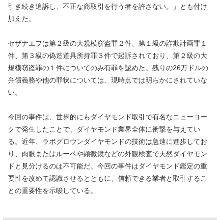
引き続き追訴し、不正な商取引を行う者を許さない。」とも付け
加えた。
セザナエフは第２級の大規模窃盗罪２件、第１級の詐欺計画罪１
件、第３級の偽造道具所持罪３件で起訴されており、第２級の大
規模窃盗罪の１件についてのみ有罪を認めた。残りの26万ドルの
弁償義務や他の罪状については、現時点では明らかにされていな
い。
今回の事件は、世界的にもダイヤモンド取引で有名なニューヨー
クで発生したことで、ダイヤモンド業界全体に衝撃を与えてい
る。近年、ラボグロウンダイヤモンドの技術は急速に進歩してお
り、肉眼またはルーペや顕微鏡などの外観検査で天然ダイヤモン
ドと見分けるのは不可能だ。今回の事件はダイヤモンド鑑定の重
要性を改めて認識させるとともに、信頼できる業者と取引するこ
との重要性を示唆している。