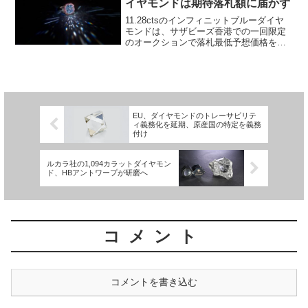
イヤモンドは期待落札額に届かず
11.28ctsのインフィニットブルーダイヤ
モンドは、サザビーズ香港での一回限定
のオークションで落札最低予想価格を下
回る2,530万ドルをで落札された。サザビ
ーズは先週、このラディアントカットの
ファンシーヴィヴィッドブルーダイヤモ
ンドがセッ...
EU、ダイヤモンドのトレーサビリテ
ィ義務化を延期、原産国の特定を義務
付け
ルカラ社の1,094カラットダイヤモン
ド、HBアントワープが研磨へ
コメント
コメントを書き込む