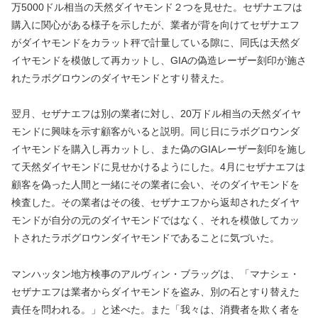
万5000ドル相当の天然ダイヤモンド２つを見せた。セザナエフは
購入に関心がある様子を示したが、業者が背を向けてセザナエフ
がダイヤモンドをカラット秤で計量している隙に、同氏は天然ダ
イヤモンドを模倣して再カットし、GIAの偽造レーザー刻印が施さ
れたラボグロウンのダイヤモンドとすり替えた。
翌月、セザナエフは別の業者に対し、20万ドル相当の天然ダイヤ
モンドに興味を示す顧客がいると説明。同じ日にラボグロウンダ
イヤモンドを購入し再カットし、また偽のGIAレーザー刻印を施し
て天然ダイヤモンドに見せかけるようにした。4月にセザナエフは
顧客を偽った人間と一緒にその業者に会い、そのダイヤモンドを
検査した。その業者はその後、セザナエフから返却されたダイヤ
モンドが自分の元のダイヤモンドではなく、それを模倣してカッ
トされたラボグロウンダイヤモンドであることに気づいた。
マンハッタン地方検事のアルヴィン・ブラッグは、「マナシェ・
セザナエフは業者からダイヤモンドを盗み、別の石とすり替えた
責任を問われる。」と述べた。また「我々は、消費者を欺く者を