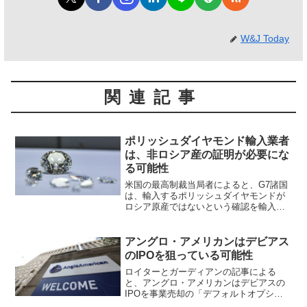
W&J Today
関連記事
ポリッシュダイヤモンド輸入業者
は、非ロシア産の証明が必要にな
る可能性
米国の最高制裁当局者によると、G7諸国
は、輸入するポリッシュダイヤモンドが
ロシア原産ではないという確認を輸入企
業に義務付ける可能性があるという。日
本もG7加盟国だ。ジュエラーズ警戒委員
会（JVC）が米国制裁調整局のリーダー
アングロ・アメリカンはデビアス
であるジェームズ・...
のIPOを狙っている可能性
ロイターとガーディアンの記事による
と、アングロ・アメリカンはデビアスの
IPOを事業売却の「デフォルトオプショ
ン」と考してえているという。ロイター