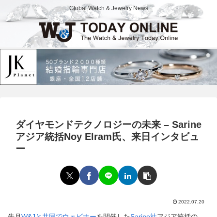
Global Watch & Jewelry News
ダイヤモンドテクノロジーの未来 – Sarine
アジア統括Noy Elram氏、来日インタビュ
ー
2022.07.20
先月
W&Jと共同でウェビナー
を開催した
Sarine社
アジア統括の