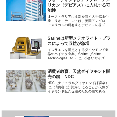
でも特別な美しい輝き...
リカン（デビアス）に入札する可
能性
オーストラリアに本部を置く大手鉱山企
業、リオ・ティントは、英国アングロ・
アメリカンの所有するデビアスの株式の
一部または全部を買収するためBHPに対
して対抗入札を行う可能性がある。オー
ストラリアズ・フィナンシャル・レビュ
Sarineは新型メテオライト・プラ
ーによると、リオ・ティ...
スによって収益が急増
イスラエルを拠点とするダイヤモンド業
界のハイテク企業、Sarine（Sarine
Technologies Ltd.）は、小さいサイズの
ダイヤモンド原石の高速自動内包物スキ
ャンのために改良されたメテオライト・
プラス（Meteorite Pl...
消費者教育、天然ダイヤモンド販
売の鍵 – NDC
NDC（ナチュラルダイヤモンド評議会）
は、消費者に知識を伝えることが天然ダ
イヤモンド販売促進のための鍵であるこ
とを調査により発見した事を受け、小売
業者向けの教育プログラムの導入を進め
る。NDCは、ラグジュアリー消費者調査
会社であるCSXを通...