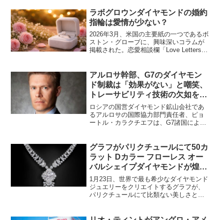
ラボグロウンダイヤモンドの婚約
指輪は愛情が少ない？
2026年3月、米国の主要紙の一つであるボ
ストン・グローブに、興味深いコラムが
掲載された。恋愛相談欄「Love Letters」
に寄せられた読者の相談は、「Does a
lab-grown diamond mean he loves me ...
アルロサ幹部、G7のダイヤモン
ド制裁は「効果がない」と嘲笑、
トレーサビリティ技術の欠如を指
摘
ロシアの国営ダイヤモンド鉱山会社であ
るアルロサの国際協力部門責任者、ピョ
ートル・カラクチエフは、G7諸国による
ロシア産ダイヤモンドへの制裁はトレー
サビリティ技術によって裏付けられてい
ないため「効果がない」と主張した。独
グラフがパリクチュールにて50カ
立系通信社インターファ...
ラット Dカラー フローレス オー
バルシェイプダイヤモンドが煌め
く極上のネックレスを発表
1月23日、世界で最も希少なダイヤモンド
ジュエリーをクリエイトするグラフが、
パリクチュールにて比類ない美しさと卓
越したクラフツマンシップが創り出す、
驚異的な美しさを誇る新作ハイジュエリ
ーコレクションを発表いたしました。中
リオ・ティントがアングロ・アメ